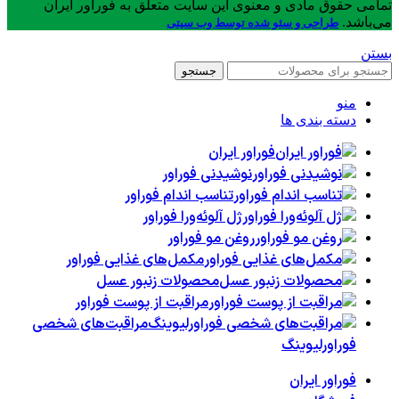
تمامی حقوق مادی و معنوی این سایت متعلق به فوراور ایران
می‌باشد.
طراحی و سئو شده توسط وب سیتی
بستن
جستجو
منو
دسته بندی ها
فوراور ایران
نوشیدنی فوراور
تناسب اندام فوراور
ژل آلوئه‌ورا فوراور
روغن مو فوراور
مکمل‌های غذایی فوراور
محصولات زنبور عسل
مراقبت از پوست فوراور
مراقبت‌های شخصی
فوراورلیوینگ
فوراور ایران