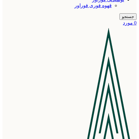
قهوه فوری فوراور
جستجو
0
مورد