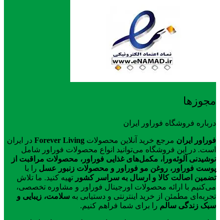
مجوزها
درباره فروشگاه فوراور ایران
فوراور ایران
مرجع خرید آنلاین محصولات
Forever Living
در ایران
است. در این فروشگاه می‌توانید انواع محصولات فوراور شامل
نوشیدنی آلوئه‌ورا، مکمل‌های غذایی فوراور، محصولات مراقبت از
پوست فوراور، روغن مو فوراور و محصولات زنبور عسل
را با
تضمین اصالت کالا و ارسال به سراسر کشور
تهیه کنید. ما تلاش
می‌کنیم با ارائه محصولات اورجینال فوراور و مشاوره تخصصی،
تجربه‌ای مطمئن از خرید اینترنتی و دستیابی به
سلامت، زیبایی و
سبک زندگی سالم
را برای شما فراهم کنیم.