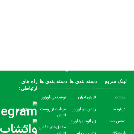
لینک سریع
دسته بندی ها
دسته بندی ها
راه های
ارتباطی:
مقالات
فوراور ایران
نوشیدنی فوراور
درباره ما
روغن مو فوراور
مراقبت از پوست
تلگرام
فوراور
تماس باما
ژل آلوئه‌ورا فوراور
واتساپ
مکمل‌های غذایی
فروشگاه
تناسب اندام
فوراور