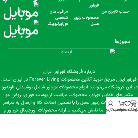
فوراور
موبایل
حساب کاربری من
مراقبت‌های
محصولات زنبور
شخصی
عسل
فوراورلیوینگ
موبایل
مجوزها
درباره فروشگاه فوراور ایران
فوراور ایران
Forever Living
مرجع خرید آنلاین محصولات
در ایران است.
نوشیدنی آلوئه‌ورا،
در این فروشگاه می‌توانید انواع محصولات فوراور شامل
مکمل‌های غذایی فوراور، محصولات مراقبت از پوست فوراور، روغن مو
فوراور و محصولات زنبور عسل
تضمین اصالت کالا و ارسال به سراسر
را با
کشور
تهیه کنید. ما تلاش می‌کنیم با ارائه محصولات اورجینال فوراور و
روشگاه
لیست دلخواه
سبد خرید
حساب کاربری من
مشاوره تخصصی، تجربه‌ای مطمئن از خرید اینترنتی و دستیابی به
سلامت، زیبایی و سبک زندگی سالم
را برای شما فراهم کنیم.
تمامی حقوق مادی و معنوی این سایت متعلق به فوراور ایران می‌باشد.