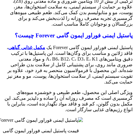
ترکیبی از بیش از 10 ویتامین ضروری و ماده معدنی روی (Zn)،
علاوه بر حمایت از سیستم ایمنی، به سلامت استخوان‌ها، مغز،
پوست، مو و متابولیسم بدن کمک می‌کند. طعم طبیعی میوه‌های
گرمسیری تجربه مصرف روزانه را لذت‌بخش می‌کند و برای
بزرگسالان و نوجوانان کاملاً مناسب است.
پاستیل ایمنی فوراور ایمون گامی Forever چیست؟
پاستیل ایمنی فوراور ایمون گامی Forever یک
مکمل غذایی گیاهی
،
فاقد ژلاتین و مناسب برای وگان‌ها است. این پاستیل‌ها با ترکیب
دقیق ویتامین‌های A، B6، B12، C، D3، E، K1 و مواد معدنی
ضروری مانند روی، برای پشتیبانی کامل از سلامت بدن طراحی
شده‌اند. این محصول با فرمولاسیون منحصر به فرد خود، علاوه بر
تقویت سیستم ایمنی، از سلامت استخوان‌ها، پوست، مو و مغز نیز
حمایت می‌کند.
ویژگی اصلی این محصول، طعم طبیعی و خوشمزه میوه‌های
گرمسیری است که مصرف روزانه آن را ساده و دلپذیر می‌کند. این
مکمل بدون گلوتن، کم قند و فاقد مواد نگهدارنده است، بنابراین با
انواع رژیم‌های غذایی سازگار است.
قیمت پاستیل ایمنی فوراور ایمون گامی