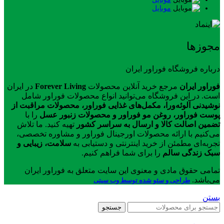
موبایل
مجوزها
درباره فروشگاه فوراور ایران
فوراور ایران
مرجع خرید آنلاین محصولات
Forever Living
در ایران
است. در این فروشگاه می‌توانید انواع محصولات فوراور شامل
نوشیدنی آلوئه‌ورا، مکمل‌های غذایی فوراور، محصولات مراقبت از
پوست فوراور، روغن مو فوراور و محصولات زنبور عسل
را با
تضمین اصالت کالا و ارسال به سراسر کشور
تهیه کنید. ما تلاش
می‌کنیم با ارائه محصولات اورجینال فوراور و مشاوره تخصصی،
تجربه‌ای مطمئن از خرید اینترنتی و دستیابی به
سلامت، زیبایی و
سبک زندگی سالم
را برای شما فراهم کنیم.
تمامی حقوق مادی و معنوی این سایت متعلق به فوراور ایران
می‌باشد.
طراحی و سئو شده توسط وب سیتی
بستن
جستجو