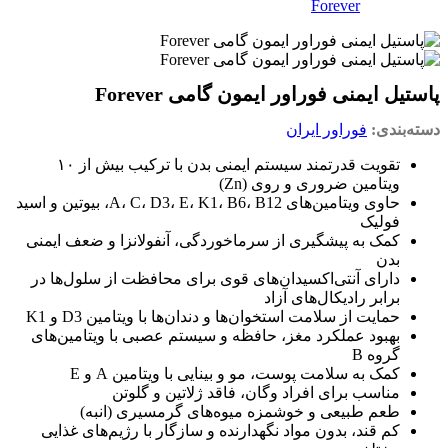
پاستیل ایمنی فوراور ایمون گامی Forever
دسته‌بندی:
فوراور ایران
تقویت قدرتمند سیستم ایمنی بدن با ترکیب بیش از ۱۰
ویتامین ضروری و روی (Zn)
حاوی ویتامین‌های A، C، D3، E، K1، B6، B12، بیوتین و اسید
فولیک
کمک به پیشگیری از سرماخوردگی، آنفولانزا و ضعف ایمنی
بدن
دارای آنتی‌اکسیدان‌های قوی برای محافظت از سلول‌ها در
برابر رادیکال‌های آزاد
حمایت از سلامت استخوان‌ها و دندان‌ها با ویتامین D3 و K1
بهبود عملکرد مغز، حافظه و سیستم عصبی با ویتامین‌های
گروه B
کمک به سلامت پوست، مو و بینایی با ویتامین A و E
مناسب برای افراد وگان، فاقد ژلاتین و گلوتن
طعم طبیعی و خوشمزه میوه‌های گرمسیری (انبه)
کم قند، بدون مواد نگهدارنده و سازگار با رژیم‌های غذایی