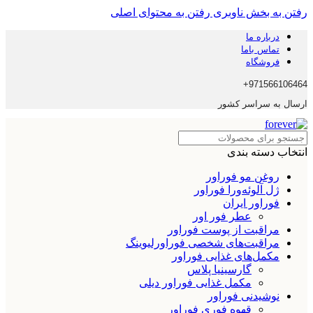
رفتن به بخش ناوبری
رفتن به محتوای اصلی
درباره ما
تماس باما
فروشگاه
971566106464+
ارسال به سراسر کشور
انتخاب دسته بندی
روغن مو فوراور
ژل آلوئه‌ورا فوراور
فوراور ایران
عطر فور اور
مراقبت از پوست فوراور
مراقبت‌های شخصی فوراورلیوینگ
مکمل‌های غذایی فوراور
گارسینیا پلاس
مکمل غذایی فوراور دیلی
نوشیدنی فوراور
قهوه فوری فوراور