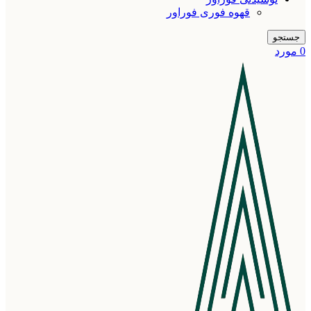
قهوه فوری فوراور
جستجو
0
مورد