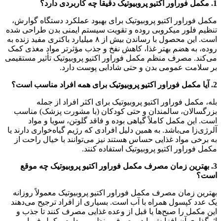
1. مکمل فوراور اکتیو پروبیوتیک دقیقاً چه کاربردی دارد؟
مکمل فوراور اکتیو پروبیوتیک برای بهبود عملکرد دستگاه گوارش،
تنظیم فلور میکروبی روده و تقویت سیستم ایمنی بدن طراحی شده
است. این محصول با رساندن بیش از ۸ میلیارد باکتری مفید زنده به
روده، به هضم بهتر غذا، کاهش نفخ و جذب مؤثرتر مواد مغذی کمک
می‌کند. مصرف منظم مکمل فوراور اکتیو پروبیوتیک تأثیر مستقیمی
بر سلامت عمومی بدن و حتی شادابی پوست دارد.
2. آیا مکمل فوراور اکتیو پروبیوتیک برای همه افراد مناسب است؟
بله، مکمل فوراور اکتیو پروبیوتیک برای اکثر افراد از جمله
بزرگسالان، سالمندان و حتی کودکان (با مشورت پزشک) مناسب
است. این مکمل کاملاً گیاهی بوده و فاقد گلوتن، سویا و مواد
آلرژی‌زا می‌باشد. به همین دلیل افرادی که رژیم گیاه‌خواری دارند یا
به برخی مواد غذایی حساس هستند نیز می‌توانند با خیال راحت از
مکمل فوراور اکتیو پروبیوتیک استفاده کنند.
3. بهترین زمان مصرف مکمل فوراور اکتیو پروبیوتیک چه موقع
است؟
بهترین زمان مصرف مکمل فوراور اکتیو پروبیوتیک معمولاً روزانه
یک عدد کپسول همراه با آب است. بسیاری از افراد ترجیح می‌دهند
این مکمل را صبح‌ها یا قبل از وعده غذایی مصرف کنند تا جذب و
اثرگذاری آن افزایش یابد. مصرف منظم و مداوم مکمل فوراور