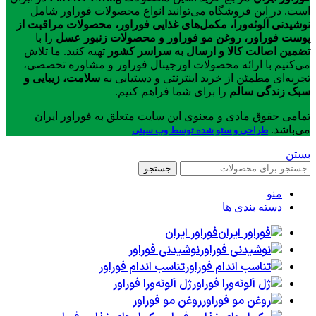
است. در این فروشگاه می‌توانید انواع محصولات فوراور شامل
نوشیدنی آلوئه‌ورا، مکمل‌های غذایی فوراور، محصولات مراقبت از
پوست فوراور، روغن مو فوراور و محصولات زنبور عسل
را با
تضمین اصالت کالا و ارسال به سراسر کشور
تهیه کنید. ما تلاش
می‌کنیم با ارائه محصولات اورجینال فوراور و مشاوره تخصصی،
تجربه‌ای مطمئن از خرید اینترنتی و دستیابی به
سلامت، زیبایی و
سبک زندگی سالم
را برای شما فراهم کنیم.
تمامی حقوق مادی و معنوی این سایت متعلق به فوراور ایران
می‌باشد.
طراحی و سئو شده توسط وب سیتی
بستن
جستجو
منو
دسته بندی ها
فوراور ایران
نوشیدنی فوراور
تناسب اندام فوراور
ژل آلوئه‌ورا فوراور
روغن مو فوراور