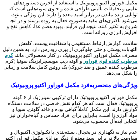
مکمل فوراور اکتیو پروبیوتیک با استفاده از آخرین دستاوردهای
علمی و تحقیقات بالینی طراحی شده و حاوی سویه‌هایی است که
توانایی زنده ماندن در برابر اسید معده را دارند. این ویژگی باعث
می‌شود باکتری‌های مفید به‌صورت فعال به روده برسند و در آنجا
شروع به تکثیر کنند. نتیجه این فرآیند، بهبود هضم غذا، کاهش نفخ و
افزایش انرژی روزانه است.
سلامت گوارش ارتباط مستقیمی با شفافیت پوست، کاهش
التهابات پوستی و حتی جلوگیری از پیری زودرس دارد. به همین دلیل
مصرف مکمل فوراور اکتیو پروبیوتیک در کنار محصولاتی مانند
کرم
مرطوب کننده قوی فوراور
و آلوئه دیپ مویسچرایزینگ سونیا (کرم
مرطوب کننده عمیق و ضد چروک) یک روتین کامل سلامت و زیبایی
را شکل می‌دهد.
ویژگی‌های منحصربه‌فرد مکمل فوراور اکتیو پروبیوتیک
مکمل فوراور اکتیو پروبیوتیک دارای ترکیبی سینرژیک از ۶ گونه
پروبیوتیک فعال است که هر کدام نقش خاصی در سلامت دستگاه
گوارش دارند. این مکمل کاملاً گیاهی بوده و فاقد گلوتن، سویا و
مواد آلرژی‌زا است، بنابراین برای افراد حساس و گیاه‌خواران نیز
انتخابی ایده‌آل محسوب می‌شود.
عدم نیاز به نگهداری در یخچال، بسته‌بندی با تکنولوژی اکتیویال و
مقاومت بالا در برابر اسید معده از دیگر مزایای مکمل فوراور اکتیو