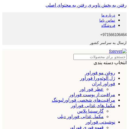
رفتن به بخش ناوبری
رفتن به محتوای اصلی
درباره ما
تماس باما
فروشگاه
971566106464+
ارسال به سراسر کشور
انتخاب دسته بندی
روغن مو فوراور
ژل آلوئه‌ورا فوراور
فوراور ایران
عطر فور اور
مراقبت از پوست فوراور
مراقبت‌های شخصی فوراورلیوینگ
مکمل‌های غذایی فوراور
گارسینیا پلاس
مکمل غذایی فوراور دیلی
نوشیدنی فوراور
قهوه فوری فوراور