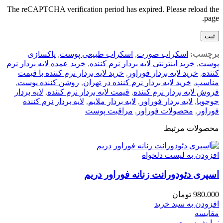
The reCAPTCHA verification period has expired. Please reload the
page.
برچسب:
اسکراب صورت
,
اسکراب طبیعی پوست
,
پاکسازی
پوست
,
خرید اینترنتی لایه بردار نرم کننده
,
خرید عمده لایه بردار نرم
کننده
,
خرید لایه بردار فوراور
,
خرید لایه بردار نرم کننده با قیمت
مناسب
,
خرید لایه بردار نرم کننده در تهران
,
روشن کننده پوست
,
فروش لایه بردار نرم کننده
,
قیمت لایه بردار نرم کننده
,
لایه بردار
جوجوبا
,
لایه بردار فوراور
,
لایه بردار ملایم
,
لایه بردار نرم کننده
فوراور
,
محصولات فوراور
,
مراقبت پوست
محصولات مرتبط
افزودن به لیست دلخواه
اسپری دئودورانت زنانه فوراور دریم
980.000
تومان
افزودن به سبد خرید
مقایسه
نمایش سریع