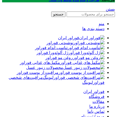
طراحی و سئو شده توسط وب سیتی
بستن
جستجو
منو
دسته بندی ها
فوراور ایران
نوشیدنی فوراور
تناسب اندام فوراور
ژل آلوئه‌ورا فوراور
روغن مو فوراور
مکمل‌های غذایی فوراور
محصولات زنبور عسل
مراقبت از پوست فوراور
مراقبت‌های شخصی
فوراورلیوینگ
فوراور ایران
فروشگاه
مقالات
درباره ما
تماس باما
ورود / ثبت نام