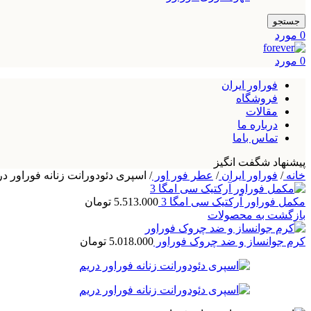
جستجو
0
مورد
0
مورد
فوراور ایران
فروشگاه
مقالات
درباره ما
تماس باما
پیشنهاد شگفت انگیز
خانه
/
فوراور ایران
/
عطر فور اور
/
اسپری دئودورانت زنانه فوراور در
مکمل فوراور آرکتیک سی امگا 3
5.513.000
تومان
بازگشت به محصولات
کرم جوانساز و ضد چروک فوراور
5.018.000
تومان