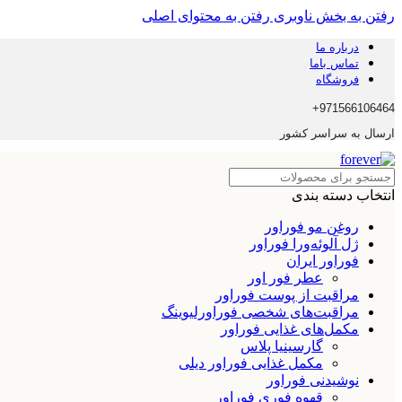
رفتن به بخش ناوبری
رفتن به محتوای اصلی
درباره ما
تماس باما
فروشگاه
971566106464+
ارسال به سراسر کشور
انتخاب دسته بندی
روغن مو فوراور
ژل آلوئه‌ورا فوراور
فوراور ایران
عطر فور اور
مراقبت از پوست فوراور
مراقبت‌های شخصی فوراورلیوینگ
مکمل‌های غذایی فوراور
گارسینیا پلاس
مکمل غذایی فوراور دیلی
نوشیدنی فوراور
قهوه فوری فوراور