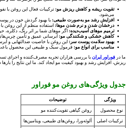
تقویت ریشه و کاهش ریزش مو:
ترکیبات فعال این روغن با نفو
می‌شود.
افزایش رشد مو به‌صورت طبیعی:
با بهبود گردش خون در پوست س
درخشان شدن و نرم شدن موها:
استفاده منظم از این روغن با
ترمیم موهای آسیب‌دیده:
اگر موهای شما بر اثر رنگ، دکلره، حر
کاهش خشکی و شکنندگی مو:
آبرسانی عمیق و تأمین چربی‌ها
بهبود سلامت پوست سر:
این روغن با خاصیت ضدالتهابی و آبر
مناسب برای انواع مو:
فرمول سبک و طبیعی این محصول باعث ش
ما در
فوراور ایران
با بررسی هزاران تجربه مصرف‌کننده و اجرای تست‌ها
ریزش، افزایش رشد و بهبود کیفیت مو ایجاد کند. ما این نتایج را بارها
جدول ویژگی‌های روغن مو فوراور
ویژگی
توضیحات
نوع محصول
روغن گیاهی تقویت‌کننده مو
ترکیبات اصلی
آلوئه‌ورا، روغن‌های طبیعی، ویتامین‌ها