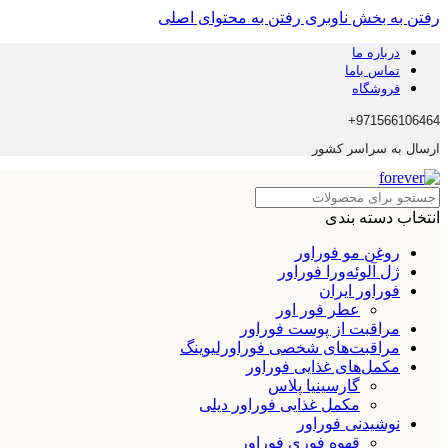
رفتن به بخش ناوبری
رفتن به محتوای اصلی
درباره ما
تماس باما
فروشگاه
971566106464+
ارسال به سراسر کشور
انتخاب دسته بندی
روغن مو فوراور
ژل آلوئه‌ورا فوراور
فوراور ایران
عطر فور اور
مراقبت از پوست فوراور
مراقبت‌های شخصی فوراورلیوینگ
مکمل‌های غذایی فوراور
گارسینیا پلاس
مکمل غذایی فوراور دیلی
نوشیدنی فوراور
قهوه فوری فوراور