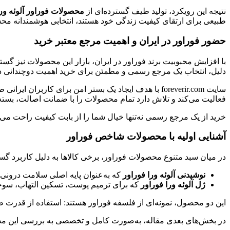
نتیجه این رویکرد، تولید طیف گسترده‌ای از
محصولات فوراور آلوئه ورا
طبیعی برای ارتقای کیفیت زندگی خود هستند، انتخابی هوشمندانه م
حضور فوراور در ایران و اهمیت مرجع معتبر خرید
با افزایش محبوبیت برند فوراور در ایران، بازار این محصولات نیز گستر
دلیل، انتخاب یک مرجع رسمی و مطمئن برای خرید اهمیت دوچندانی دا
سایت foreverir.com با هدف ایجاد یک بستر امن برای کاربران ایرانی طراحی شده است تا امکان دسترسی مستقیم به محصولات اورجینال فوراور فراهم شود. این مجموعه در نقش یک
فعالیت می‌کند و تلاش دارد تمام محصولات را با ضمانت اصالت، بسته‌ب
خرید از یک مرجع رسمی نه‌تنها خیال شما را از بابت کیفیت راحت می
آشنایی اولیه با محصولات شاخص فوراور
در میان سبد متنوع محصولات فوراور، برخی کالاها به دلیل کاربرد گسترد
نوشیدنی آلوئه ورا فوراور
که به‌عنوان پایه اصلی سلامت درونی
ژل آلوئه ورا فوراور
که برای ترمیم پوست، تسکین التهاب، سوخ
این دو محصول، نمونه‌ای از فلسفه فوراور هستند: استفاده از قدرت ط
در بخش‌های بعدی مقاله، به‌صورت کامل و تخصصی به بررسی این محصو