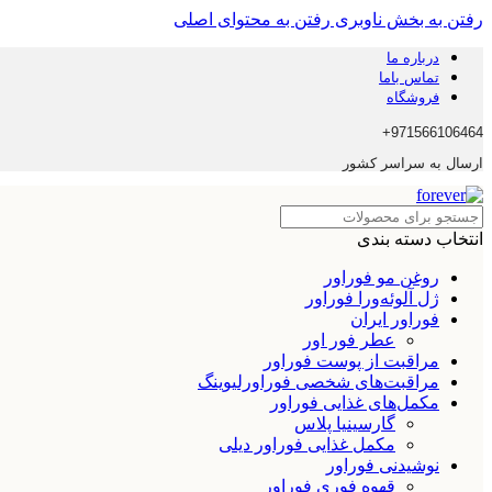
رفتن به بخش ناوبری
رفتن به محتوای اصلی
درباره ما
تماس باما
فروشگاه
971566106464+
ارسال به سراسر کشور
انتخاب دسته بندی
روغن مو فوراور
ژل آلوئه‌ورا فوراور
فوراور ایران
عطر فور اور
مراقبت از پوست فوراور
مراقبت‌های شخصی فوراورلیوینگ
مکمل‌های غذایی فوراور
گارسینیا پلاس
مکمل غذایی فوراور دیلی
نوشیدنی فوراور
قهوه فوری فوراور