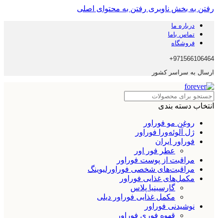
رفتن به بخش ناوبری
رفتن به محتوای اصلی
درباره ما
تماس باما
فروشگاه
971566106464+
ارسال به سراسر کشور
انتخاب دسته بندی
روغن مو فوراور
ژل آلوئه‌ورا فوراور
فوراور ایران
عطر فور اور
مراقبت از پوست فوراور
مراقبت‌های شخصی فوراورلیوینگ
مکمل‌های غذایی فوراور
گارسینیا پلاس
مکمل غذایی فوراور دیلی
نوشیدنی فوراور
قهوه فوری فوراور