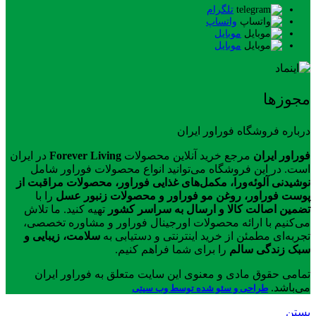
تلگرام
واتساپ
موبایل
موبایل
مجوزها
درباره فروشگاه فوراور ایران
فوراور ایران
مرجع خرید آنلاین محصولات
Forever Living
در ایران
است. در این فروشگاه می‌توانید انواع محصولات فوراور شامل
نوشیدنی آلوئه‌ورا، مکمل‌های غذایی فوراور، محصولات مراقبت از
پوست فوراور، روغن مو فوراور و محصولات زنبور عسل
را با
تضمین اصالت کالا و ارسال به سراسر کشور
تهیه کنید. ما تلاش
می‌کنیم با ارائه محصولات اورجینال فوراور و مشاوره تخصصی،
تجربه‌ای مطمئن از خرید اینترنتی و دستیابی به
سلامت، زیبایی و
سبک زندگی سالم
را برای شما فراهم کنیم.
تمامی حقوق مادی و معنوی این سایت متعلق به فوراور ایران
می‌باشد.
طراحی و سئو شده توسط وب سیتی
بستن