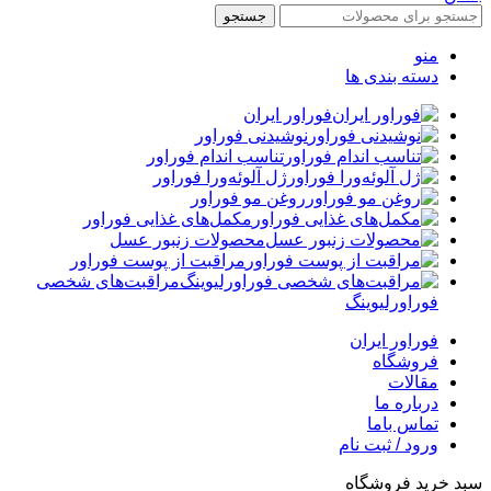
جستجو
منو
دسته بندی ها
فوراور ایران
نوشیدنی فوراور
تناسب اندام فوراور
ژل آلوئه‌ورا فوراور
روغن مو فوراور
مکمل‌های غذایی فوراور
محصولات زنبور عسل
مراقبت از پوست فوراور
مراقبت‌های شخصی
فوراورلیوینگ
فوراور ایران
فروشگاه
مقالات
درباره ما
تماس باما
ورود / ثبت نام
سبد خرید فروشگاه