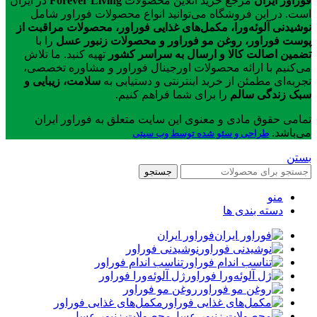
فوراور ایران
مرجع خرید آنلاین محصولات
Forever Living
در ایران
است. در این فروشگاه می‌توانید انواع محصولات فوراور شامل
نوشیدنی آلوئه‌ورا، مکمل‌های غذایی فوراور، محصولات مراقبت از
پوست فوراور، روغن مو فوراور و محصولات زنبور عسل
را با
تضمین اصالت کالا و ارسال به سراسر کشور
تهیه کنید. ما تلاش
می‌کنیم با ارائه محصولات اورجینال فوراور و مشاوره تخصصی،
تجربه‌ای مطمئن از خرید اینترنتی و دستیابی به
سلامت، زیبایی و
سبک زندگی سالم
را برای شما فراهم کنیم.
تمامی حقوق مادی و معنوی این سایت متعلق به فوراور ایران
می‌باشد.
طراحی و سئو شده توسط وب سیتی
بستن
جستجو
منو
دسته بندی ها
فوراور ایران
نوشیدنی فوراور
تناسب اندام فوراور
ژل آلوئه‌ورا فوراور
روغن مو فوراور
مکمل‌های غذایی فوراور
محصولات زنبور عسل