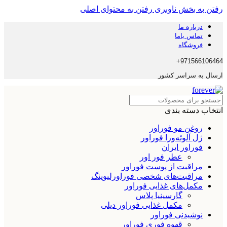
رفتن به بخش ناوبری
رفتن به محتوای اصلی
درباره ما
تماس باما
فروشگاه
971566106464+
ارسال به سراسر کشور
انتخاب دسته بندی
روغن مو فوراور
ژل آلوئه‌ورا فوراور
فوراور ایران
عطر فور اور
مراقبت از پوست فوراور
مراقبت‌های شخصی فوراورلیوینگ
مکمل‌های غذایی فوراور
گارسینیا پلاس
مکمل غذایی فوراور دیلی
نوشیدنی فوراور
قهوه فوری فوراور