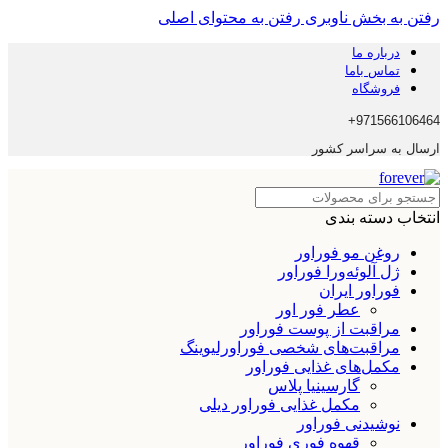
رفتن به بخش ناوبری
رفتن به محتوای اصلی
درباره ما
تماس باما
فروشگاه
971566106464+
ارسال به سراسر کشور
انتخاب دسته بندی
روغن مو فوراور
ژل آلوئه‌ورا فوراور
فوراور ایران
عطر فور اور
مراقبت از پوست فوراور
مراقبت‌های شخصی فوراورلیوینگ
مکمل‌های غذایی فوراور
گارسینیا پلاس
مکمل غذایی فوراور دیلی
نوشیدنی فوراور
قهوه فوری فوراور