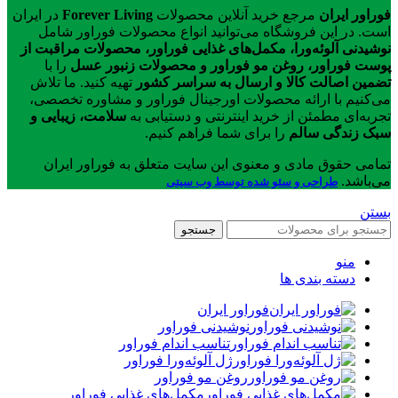
فوراور ایران
مرجع خرید آنلاین محصولات
Forever Living
در ایران
است. در این فروشگاه می‌توانید انواع محصولات فوراور شامل
نوشیدنی آلوئه‌ورا، مکمل‌های غذایی فوراور، محصولات مراقبت از
پوست فوراور، روغن مو فوراور و محصولات زنبور عسل
را با
تضمین اصالت کالا و ارسال به سراسر کشور
تهیه کنید. ما تلاش
می‌کنیم با ارائه محصولات اورجینال فوراور و مشاوره تخصصی،
تجربه‌ای مطمئن از خرید اینترنتی و دستیابی به
سلامت، زیبایی و
سبک زندگی سالم
را برای شما فراهم کنیم.
تمامی حقوق مادی و معنوی این سایت متعلق به فوراور ایران
می‌باشد.
طراحی و سئو شده توسط وب سیتی
بستن
جستجو
منو
دسته بندی ها
فوراور ایران
نوشیدنی فوراور
تناسب اندام فوراور
ژل آلوئه‌ورا فوراور
روغن مو فوراور
مکمل‌های غذایی فوراور