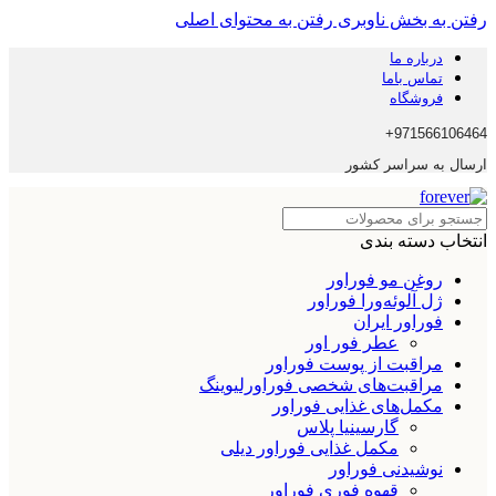
رفتن به بخش ناوبری
رفتن به محتوای اصلی
درباره ما
تماس باما
فروشگاه
971566106464+
ارسال به سراسر کشور
انتخاب دسته بندی
روغن مو فوراور
ژل آلوئه‌ورا فوراور
فوراور ایران
عطر فور اور
مراقبت از پوست فوراور
مراقبت‌های شخصی فوراورلیوینگ
مکمل‌های غذایی فوراور
گارسینیا پلاس
مکمل غذایی فوراور دیلی
نوشیدنی فوراور
قهوه فوری فوراور