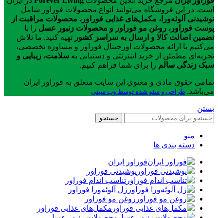
فوراور ایران
مرجع خرید آنلاین محصولات
Forever Living
در ایران
است. در این فروشگاه می‌توانید انواع محصولات فوراور شامل
نوشیدنی آلوئه‌ورا، مکمل‌های غذایی فوراور، محصولات مراقبت از
پوست فوراور، روغن مو فوراور و محصولات زنبور عسل
را با
تضمین اصالت کالا و ارسال به سراسر کشور
تهیه کنید. ما تلاش
می‌کنیم با ارائه محصولات اورجینال فوراور و مشاوره تخصصی،
تجربه‌ای مطمئن از خرید اینترنتی و دستیابی به
سلامت، زیبایی و
سبک زندگی سالم
را برای شما فراهم کنیم.
تمامی حقوق مادی و معنوی این سایت متعلق به فوراور ایران
می‌باشد.
طراحی و سئو شده توسط وب سیتی
بستن
جستجو
منو
دسته بندی ها
فوراور ایران
نوشیدنی فوراور
تناسب اندام فوراور
ژل آلوئه‌ورا فوراور
روغن مو فوراور
مکمل‌های غذایی فوراور
محصولات زنبور عسل