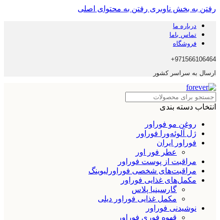
رفتن به بخش ناوبری
رفتن به محتوای اصلی
درباره ما
تماس باما
فروشگاه
971566106464+
ارسال به سراسر کشور
انتخاب دسته بندی
روغن مو فوراور
ژل آلوئه‌ورا فوراور
فوراور ایران
عطر فور اور
مراقبت از پوست فوراور
مراقبت‌های شخصی فوراورلیوینگ
مکمل‌های غذایی فوراور
گارسینیا پلاس
مکمل غذایی فوراور دیلی
نوشیدنی فوراور
قهوه فوری فوراور