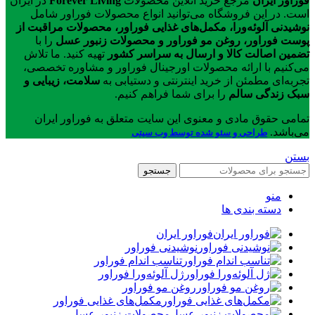
فوراور ایران
مرجع خرید آنلاین محصولات
Forever Living
در ایران
است. در این فروشگاه می‌توانید انواع محصولات فوراور شامل
نوشیدنی آلوئه‌ورا، مکمل‌های غذایی فوراور، محصولات مراقبت از
پوست فوراور، روغن مو فوراور و محصولات زنبور عسل
را با
تضمین اصالت کالا و ارسال به سراسر کشور
تهیه کنید. ما تلاش
می‌کنیم با ارائه محصولات اورجینال فوراور و مشاوره تخصصی،
تجربه‌ای مطمئن از خرید اینترنتی و دستیابی به
سلامت، زیبایی و
سبک زندگی سالم
را برای شما فراهم کنیم.
تمامی حقوق مادی و معنوی این سایت متعلق به فوراور ایران
می‌باشد.
طراحی و سئو شده توسط وب سیتی
بستن
جستجو
منو
دسته بندی ها
فوراور ایران
نوشیدنی فوراور
تناسب اندام فوراور
ژل آلوئه‌ورا فوراور
روغن مو فوراور
مکمل‌های غذایی فوراور
محصولات زنبور عسل