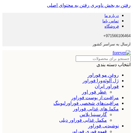
رفتن به بخش ناوبری
رفتن به محتوای اصلی
درباره ما
تماس باما
فروشگاه
971566106464+
ارسال به سراسر کشور
انتخاب دسته بندی
روغن مو فوراور
ژل آلوئه‌ورا فوراور
فوراور ایران
عطر فور اور
مراقبت از پوست فوراور
مراقبت‌های شخصی فوراورلیوینگ
مکمل‌های غذایی فوراور
گارسینیا پلاس
مکمل غذایی فوراور دیلی
نوشیدنی فوراور
قهوه فوری فوراور