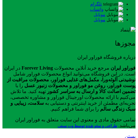
تلگرام
واتساپ
موبایل
موبایل
مجوزها
درباره فروشگاه فوراور ایران
فوراور ایران
مرجع خرید آنلاین محصولات
Forever Living
در ایران
است. در این فروشگاه می‌توانید انواع محصولات فوراور شامل
نوشیدنی آلوئه‌ورا، مکمل‌های غذایی فوراور، محصولات مراقبت از
پوست فوراور، روغن مو فوراور و محصولات زنبور عسل
را با
تضمین اصالت کالا و ارسال به سراسر کشور
تهیه کنید. ما تلاش
می‌کنیم با ارائه محصولات اورجینال فوراور و مشاوره تخصصی،
تجربه‌ای مطمئن از خرید اینترنتی و دستیابی به
سلامت، زیبایی و
سبک زندگی سالم
را برای شما فراهم کنیم.
تمامی حقوق مادی و معنوی این سایت متعلق به فوراور ایران
می‌باشد.
طراحی و سئو شده توسط وب سیتی
بستن