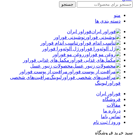
جستجو
منو
دسته بندی ها
فوراور ایران
نوشیدنی فوراور
تناسب اندام فوراور
ژل آلوئه‌ورا فوراور
روغن مو فوراور
مکمل‌های غذایی فوراور
محصولات زنبور عسل
مراقبت از پوست فوراور
مراقبت‌های شخصی
فوراورلیوینگ
فوراور ایران
فروشگاه
مقالات
درباره ما
تماس باما
ورود / ثبت نام
سبد خرید فروشگاه