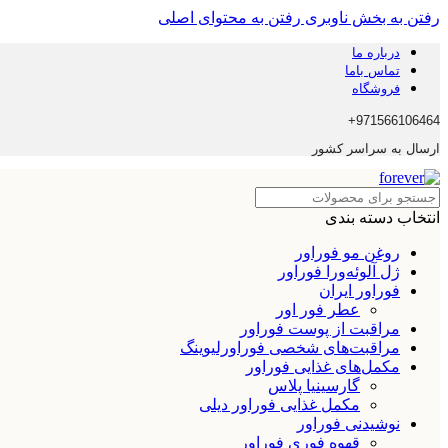
رفتن به بخش ناوبری
رفتن به محتوای اصلی
درباره ما
تماس باما
فروشگاه
971566106464+
ارسال به سراسر کشور
انتخاب دسته بندی
روغن مو فوراور
ژل آلوئه‌ورا فوراور
فوراور ایران
عطر فور اور
مراقبت از پوست فوراور
مراقبت‌های شخصی فوراورلیوینگ
مکمل‌های غذایی فوراور
گارسینیا پلاس
مکمل غذایی فوراور دیلی
نوشیدنی فوراور
قهوه فوری فوراور