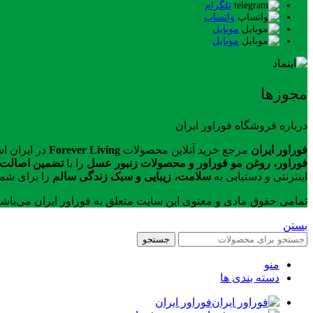
تلگرام
واتساپ
موبایل
موبایل
مجوزها
درباره فروشگاه فوراور ایران
فوراور ایران
مرجع خرید آنلاین محصولات
Forever Living
در ایران ا
فوراور، روغن مو فوراور و محصولات زنبور عسل
را با
تضمین اصالت ک
اینترنتی و دستیابی به
سلامت، زیبایی و سبک زندگی سالم
را برای شما
تمامی حقوق مادی و معنوی این سایت متعلق به فوراور ایران می‌باش
بستن
جستجو
منو
دسته بندی ها
فوراور ایران