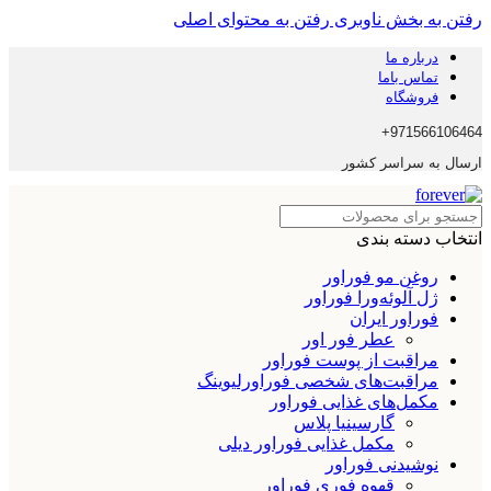
رفتن به بخش ناوبری
رفتن به محتوای اصلی
درباره ما
تماس باما
فروشگاه
971566106464+
ارسال به سراسر کشور
انتخاب دسته بندی
روغن مو فوراور
ژل آلوئه‌ورا فوراور
فوراور ایران
عطر فور اور
مراقبت از پوست فوراور
مراقبت‌های شخصی فوراورلیوینگ
مکمل‌های غذایی فوراور
گارسینیا پلاس
مکمل غذایی فوراور دیلی
نوشیدنی فوراور
قهوه فوری فوراور