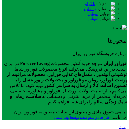
تلگرام
واتساپ
موبایل
موبایل
مجوزها
درباره فروشگاه فوراور ایران
فوراور ایران
مرجع خرید آنلاین محصولات
Forever Living
در ایران
است. در این فروشگاه می‌توانید انواع محصولات فوراور شامل
نوشیدنی آلوئه‌ورا، مکمل‌های غذایی فوراور، محصولات مراقبت از
پوست فوراور، روغن مو فوراور و محصولات زنبور عسل
را با
تضمین اصالت کالا و ارسال به سراسر کشور
تهیه کنید. ما تلاش
می‌کنیم با ارائه محصولات اورجینال فوراور و مشاوره تخصصی،
تجربه‌ای مطمئن از خرید اینترنتی و دستیابی به
سلامت، زیبایی و
سبک زندگی سالم
را برای شما فراهم کنیم.
تمامی حقوق مادی و معنوی این سایت متعلق به فوراور ایران
می‌باشد.
طراحی و سئو شده توسط وب سیتی
بستن