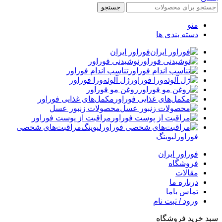
جستجو
منو
دسته بندی ها
فوراور ایران
نوشیدنی فوراور
تناسب اندام فوراور
ژل آلوئه‌ورا فوراور
روغن مو فوراور
مکمل‌های غذایی فوراور
محصولات زنبور عسل
مراقبت از پوست فوراور
مراقبت‌های شخصی
فوراورلیوینگ
فوراور ایران
فروشگاه
مقالات
درباره ما
تماس باما
ورود / ثبت نام
سبد خرید فروشگاه