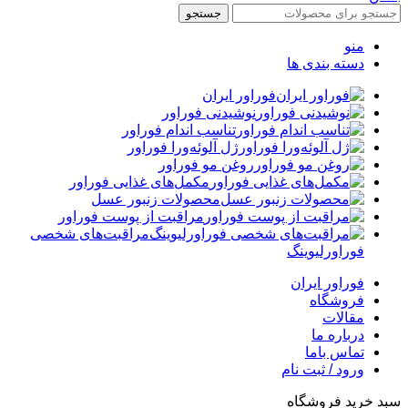
جستجو
منو
دسته بندی ها
فوراور ایران
نوشیدنی فوراور
تناسب اندام فوراور
ژل آلوئه‌ورا فوراور
روغن مو فوراور
مکمل‌های غذایی فوراور
محصولات زنبور عسل
مراقبت از پوست فوراور
مراقبت‌های شخصی
فوراورلیوینگ
فوراور ایران
فروشگاه
مقالات
درباره ما
تماس باما
ورود / ثبت نام
سبد خرید فروشگاه