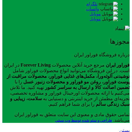
تلگرام
واتساپ
موبایل
موبایل
مجوزها
درباره فروشگاه فوراور ایران
فوراور ایران
مرجع خرید آنلاین محصولات
Forever Living
در ایران
است. در این فروشگاه می‌توانید انواع محصولات فوراور شامل
نوشیدنی آلوئه‌ورا، مکمل‌های غذایی فوراور، محصولات مراقبت از
پوست فوراور، روغن مو فوراور و محصولات زنبور عسل
را با
تضمین اصالت کالا و ارسال به سراسر کشور
تهیه کنید. ما تلاش
می‌کنیم با ارائه محصولات اورجینال فوراور و مشاوره تخصصی،
تجربه‌ای مطمئن از خرید اینترنتی و دستیابی به
سلامت، زیبایی و
سبک زندگی سالم
را برای شما فراهم کنیم.
تمامی حقوق مادی و معنوی این سایت متعلق به فوراور ایران
می‌باشد.
طراحی و سئو شده توسط وب سیتی
بستن