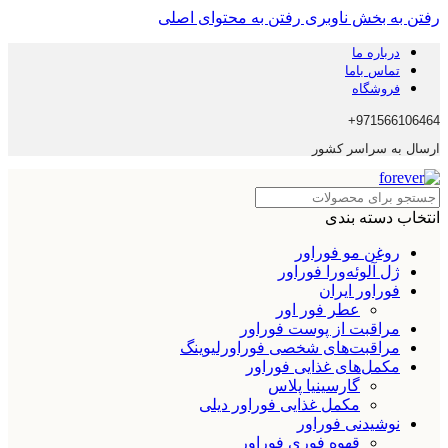
رفتن به بخش ناوبری
رفتن به محتوای اصلی
درباره ما
تماس باما
فروشگاه
971566106464+
ارسال به سراسر کشور
انتخاب دسته بندی
روغن مو فوراور
ژل آلوئه‌ورا فوراور
فوراور ایران
عطر فور اور
مراقبت از پوست فوراور
مراقبت‌های شخصی فوراورلیوینگ
مکمل‌های غذایی فوراور
گارسینیا پلاس
مکمل غذایی فوراور دیلی
نوشیدنی فوراور
قهوه فوری فوراور