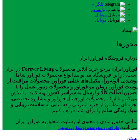
تلگرام
واتساپ
موبایل
موبایل
مجوزها
درباره فروشگاه فوراور ایران
فوراور ایران
مرجع خرید آنلاین محصولات
Forever Living
در ایران
است. در این فروشگاه می‌توانید انواع محصولات فوراور شامل
نوشیدنی آلوئه‌ورا، مکمل‌های غذایی فوراور، محصولات مراقبت از
پوست فوراور، روغن مو فوراور و محصولات زنبور عسل
را با
تضمین اصالت کالا و ارسال به سراسر کشور
تهیه کنید. ما تلاش
می‌کنیم با ارائه محصولات اورجینال فوراور و مشاوره تخصصی،
تجربه‌ای مطمئن از خرید اینترنتی و دستیابی به
سلامت، زیبایی و
سبک زندگی سالم
را برای شما فراهم کنیم.
تمامی حقوق مادی و معنوی این سایت متعلق به فوراور ایران
می‌باشد.
طراحی و سئو شده توسط وب سیتی
بستن