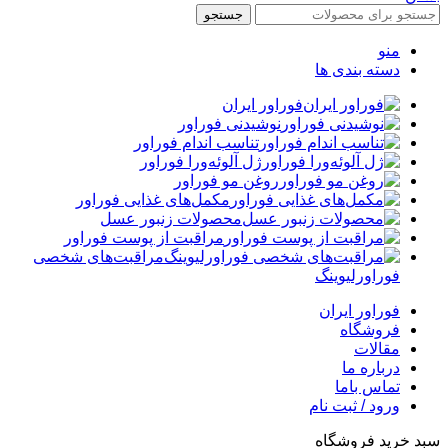
جستجو
منو
دسته بندی ها
فوراور ایران
نوشیدنی فوراور
تناسب اندام فوراور
ژل آلوئه‌ورا فوراور
روغن مو فوراور
مکمل‌های غذایی فوراور
محصولات زنبور عسل
مراقبت از پوست فوراور
مراقبت‌های شخصی
فوراورلیوینگ
فوراور ایران
فروشگاه
مقالات
درباره ما
تماس باما
ورود / ثبت نام
سبد خرید فروشگاه