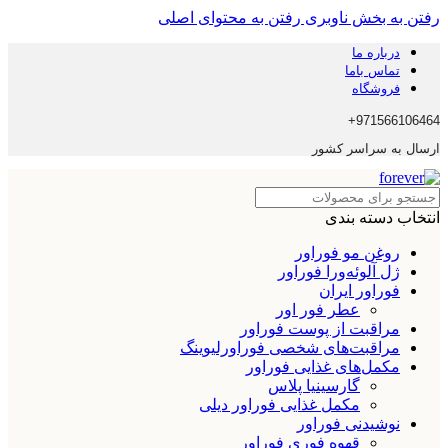
رفتن به بخش ناوبری
رفتن به محتوای اصلی
درباره ما
تماس باما
فروشگاه
971566106464+
ارسال به سراسر کشور
انتخاب دسته بندی
روغن مو فوراور
ژل آلوئه‌ورا فوراور
فوراور ایران
عطر فور اور
مراقبت از پوست فوراور
مراقبت‌های شخصی فوراورلیوینگ
مکمل‌های غذایی فوراور
گارسینیا پلاس
مکمل غذایی فوراور دیلی
نوشیدنی فوراور
قهوه فوری فوراور