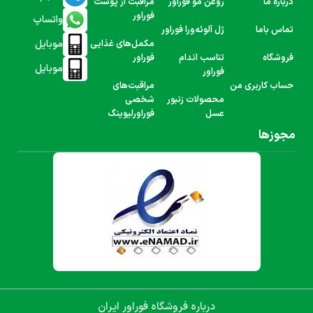
درباره ما
روغن مو فوراور
مراقبت از پوست
فوراور
واتساپ
تماس باما
ژل آلوئه‌ورا فوراور
موبایل
مکمل‌های غذایی
فروشگاه
تناسب اندام
فوراور
موبایل
فوراور
حساب کاربری من
مراقبت‌های
محصولات زنبور
شخصی
عسل
فوراورلیوینگ
مجوزها
درباره فروشگاه فوراور ایران