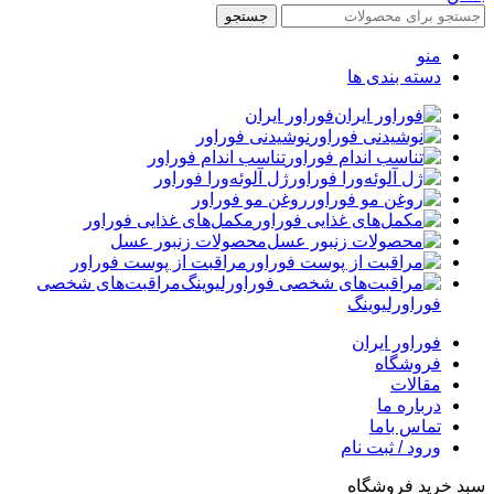
جستجو
منو
دسته بندی ها
فوراور ایران
نوشیدنی فوراور
تناسب اندام فوراور
ژل آلوئه‌ورا فوراور
روغن مو فوراور
مکمل‌های غذایی فوراور
محصولات زنبور عسل
مراقبت از پوست فوراور
مراقبت‌های شخصی
فوراورلیوینگ
فوراور ایران
فروشگاه
مقالات
درباره ما
تماس باما
ورود / ثبت نام
سبد خرید فروشگاه