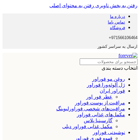
رفتن به بخش ناوبری
رفتن به محتوای اصلی
درباره ما
تماس باما
فروشگاه
971566106464+
ارسال به سراسر کشور
انتخاب دسته بندی
روغن مو فوراور
ژل آلوئه‌ورا فوراور
فوراور ایران
عطر فور اور
مراقبت از پوست فوراور
مراقبت‌های شخصی فوراورلیوینگ
مکمل‌های غذایی فوراور
گارسینیا پلاس
مکمل غذایی فوراور دیلی
نوشیدنی فوراور
قهوه فوری فوراور