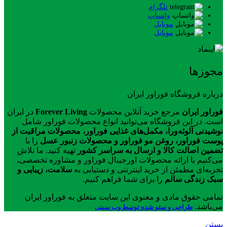
تلگرام
واتساپ
موبایل
موبایل
مجوزها
درباره فروشگاه فوراور ایران
فوراور ایران
مرجع خرید آنلاین محصولات
Forever Living
در ایران
است. در این فروشگاه می‌توانید انواع محصولات فوراور شامل
نوشیدنی آلوئه‌ورا، مکمل‌های غذایی فوراور، محصولات مراقبت از
پوست فوراور، روغن مو فوراور و محصولات زنبور عسل
را با
تضمین اصالت کالا و ارسال به سراسر کشور
تهیه کنید. ما تلاش
می‌کنیم با ارائه محصولات اورجینال فوراور و مشاوره تخصصی،
تجربه‌ای مطمئن از خرید اینترنتی و دستیابی به
سلامت، زیبایی و
سبک زندگی سالم
را برای شما فراهم کنیم.
تمامی حقوق مادی و معنوی این سایت متعلق به فوراور ایران
می‌باشد.
طراحی و سئو شده توسط وب سیتی
بستن