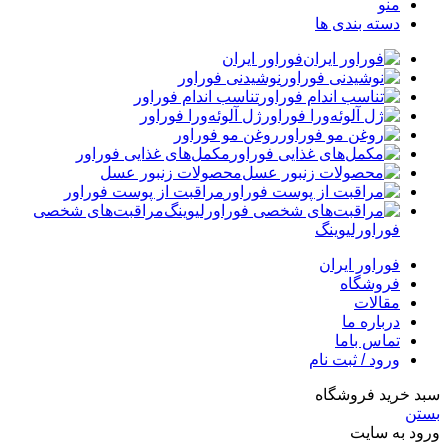
منو
دسته بندی ها
فوراور ایران
نوشیدنی فوراور
تناسب اندام فوراور
ژل آلوئه‌ورا فوراور
روغن مو فوراور
مکمل‌های غذایی فوراور
محصولات زنبور عسل
مراقبت از پوست فوراور
مراقبت‌های شخصی
فوراورلیوینگ
فوراور ایران
فروشگاه
مقالات
درباره ما
تماس باما
ورود / ثبت نام
سبد خرید فروشگاه
بستن
ورود به سایت