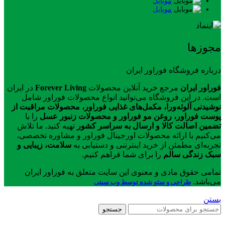
موبایل
موبایل
مجوزها
درباره فروشگاه فوراور ایران
فوراور ایران
مرجع خرید آنلاین محصولات
Forever Living
در ایران
است. در این فروشگاه می‌توانید انواع محصولات فوراور شامل
نوشیدنی آلوئه‌ورا، مکمل‌های غذایی فوراور، محصولات مراقبت از
پوست فوراور، روغن مو فوراور و محصولات زنبور عسل
را با
تضمین اصالت کالا و ارسال به سراسر کشور
تهیه کنید. ما تلاش
می‌کنیم با ارائه محصولات اورجینال فوراور و مشاوره تخصصی،
تجربه‌ای مطمئن از خرید اینترنتی و دستیابی به
سلامت، زیبایی و
سبک زندگی سالم
را برای شما فراهم کنیم.
تمامی حقوق مادی و معنوی این سایت متعلق به فوراور ایران
می‌باشد.
طراحی و سئو شده توسط وب سیتی
بستن
جستجو