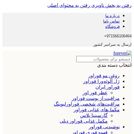
رفتن به بخش ناوبری
رفتن به محتوای اصلی
درباره ما
تماس باما
فروشگاه
971566106464+
ارسال به سراسر کشور
انتخاب دسته بندی
روغن مو فوراور
ژل آلوئه‌ورا فوراور
فوراور ایران
عطر فور اور
مراقبت از پوست فوراور
مراقبت‌های شخصی فوراورلیوینگ
مکمل‌های غذایی فوراور
گارسینیا پلاس
مکمل غذایی فوراور دیلی
نوشیدنی فوراور
قهوه فوری فوراور