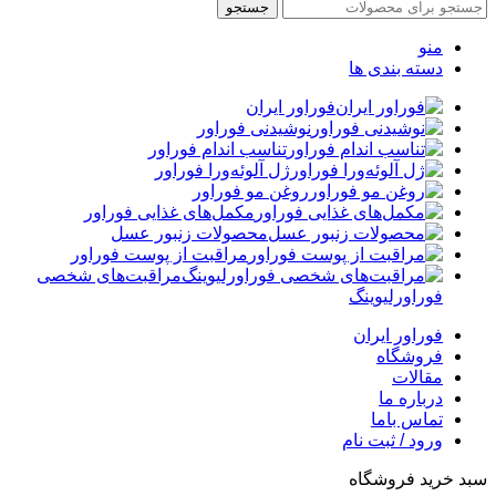
جستجو
منو
دسته بندی ها
فوراور ایران
نوشیدنی فوراور
تناسب اندام فوراور
ژل آلوئه‌ورا فوراور
روغن مو فوراور
مکمل‌های غذایی فوراور
محصولات زنبور عسل
مراقبت از پوست فوراور
مراقبت‌های شخصی
فوراورلیوینگ
فوراور ایران
فروشگاه
مقالات
درباره ما
تماس باما
ورود / ثبت نام
سبد خرید فروشگاه