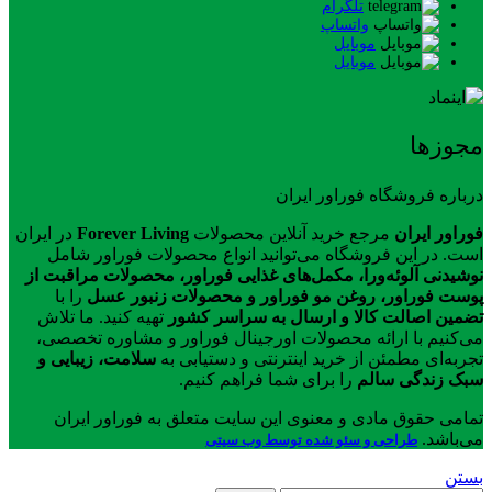
تلگرام
واتساپ
موبایل
موبایل
مجوزها
درباره فروشگاه فوراور ایران
فوراور ایران
مرجع خرید آنلاین محصولات
Forever Living
در ایران
است. در این فروشگاه می‌توانید انواع محصولات فوراور شامل
نوشیدنی آلوئه‌ورا، مکمل‌های غذایی فوراور، محصولات مراقبت از
پوست فوراور، روغن مو فوراور و محصولات زنبور عسل
را با
تضمین اصالت کالا و ارسال به سراسر کشور
تهیه کنید. ما تلاش
می‌کنیم با ارائه محصولات اورجینال فوراور و مشاوره تخصصی،
تجربه‌ای مطمئن از خرید اینترنتی و دستیابی به
سلامت، زیبایی و
سبک زندگی سالم
را برای شما فراهم کنیم.
تمامی حقوق مادی و معنوی این سایت متعلق به فوراور ایران
می‌باشد.
طراحی و سئو شده توسط وب سیتی
بستن