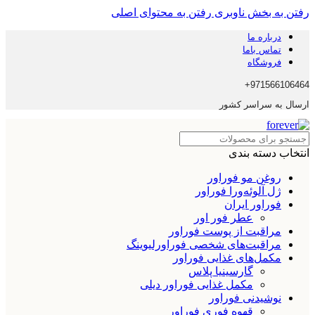
رفتن به بخش ناوبری
رفتن به محتوای اصلی
درباره ما
تماس باما
فروشگاه
971566106464+
ارسال به سراسر کشور
انتخاب دسته بندی
روغن مو فوراور
ژل آلوئه‌ورا فوراور
فوراور ایران
عطر فور اور
مراقبت از پوست فوراور
مراقبت‌های شخصی فوراورلیوینگ
مکمل‌های غذایی فوراور
گارسینیا پلاس
مکمل غذایی فوراور دیلی
نوشیدنی فوراور
قهوه فوری فوراور