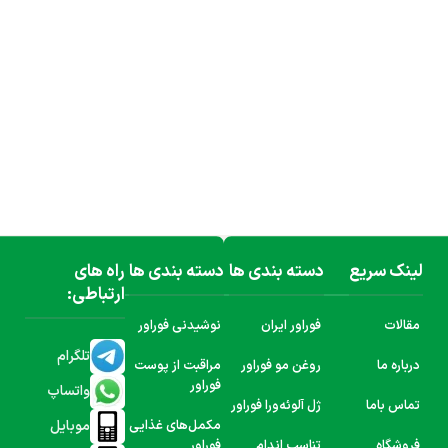
لینک سریع
دسته بندی ها
دسته بندی ها
راه های
ارتباطی:
مقالات
فوراور ایران
نوشیدنی فوراور
تلگرام
درباره ما
روغن مو فوراور
مراقبت از پوست
فوراور
واتساپ
تماس باما
ژل آلوئه‌ورا فوراور
موبایل
مکمل‌های غذایی
فروشگاه
تناسب اندام
فوراور