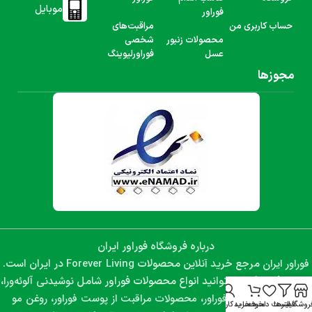
موبایل
فوراور
حساب کاربری من
مراقبت‌های
محصولات زنبور
شخصی
عسل
فوراورلیوینگ
مجوزها
درباره فروشگاه فوراور ایران
فوراور ایران
Forever Living
مرجع خرید آنلاین محصولات
در ایران است.
نوشیدنی آلوئه‌ورا،
در این فروشگاه می‌توانید انواع محصولات فوراور شامل
مکمل‌های غذایی فوراور، محصولات مراقبت از پوست فوراور، روغن مو
روشگاه
فیلترها
لیست دلخواه
سبد خرید
حساب کاربری من