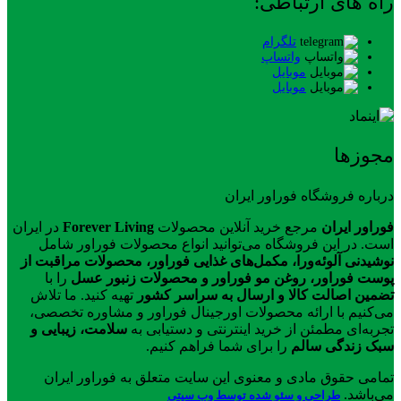
راه های ارتباطی:
تلگرام
واتساپ
موبایل
موبایل
مجوزها
درباره فروشگاه فوراور ایران
فوراور ایران
مرجع خرید آنلاین محصولات
Forever Living
در ایران
است. در این فروشگاه می‌توانید انواع محصولات فوراور شامل
نوشیدنی آلوئه‌ورا، مکمل‌های غذایی فوراور، محصولات مراقبت از
پوست فوراور، روغن مو فوراور و محصولات زنبور عسل
را با
تضمین اصالت کالا و ارسال به سراسر کشور
تهیه کنید. ما تلاش
می‌کنیم با ارائه محصولات اورجینال فوراور و مشاوره تخصصی،
تجربه‌ای مطمئن از خرید اینترنتی و دستیابی به
سلامت، زیبایی و
سبک زندگی سالم
را برای شما فراهم کنیم.
تمامی حقوق مادی و معنوی این سایت متعلق به فوراور ایران
می‌باشد.
طراحی و سئو شده توسط وب سیتی