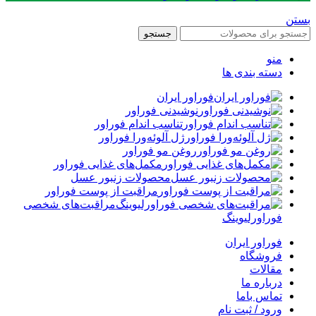
بستن
جستجو
منو
دسته بندی ها
فوراور ایران
نوشیدنی فوراور
تناسب اندام فوراور
ژل آلوئه‌ورا فوراور
روغن مو فوراور
مکمل‌های غذایی فوراور
محصولات زنبور عسل
مراقبت از پوست فوراور
مراقبت‌های شخصی
فوراورلیوینگ
فوراور ایران
فروشگاه
مقالات
درباره ما
تماس باما
ورود / ثبت نام