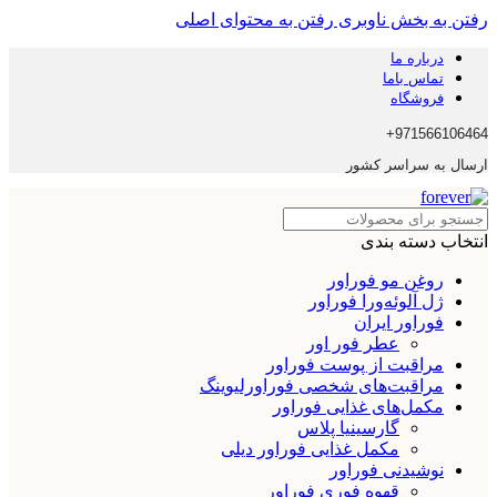
رفتن به بخش ناوبری
رفتن به محتوای اصلی
درباره ما
تماس باما
فروشگاه
971566106464+
ارسال به سراسر کشور
انتخاب دسته بندی
روغن مو فوراور
ژل آلوئه‌ورا فوراور
فوراور ایران
عطر فور اور
مراقبت از پوست فوراور
مراقبت‌های شخصی فوراورلیوینگ
مکمل‌های غذایی فوراور
گارسینیا پلاس
مکمل غذایی فوراور دیلی
نوشیدنی فوراور
قهوه فوری فوراور