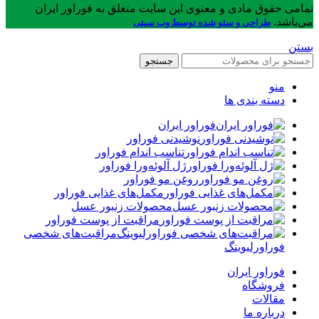
تمامی حقوق مادی و معنوی این سایت متعلق به فوراور ایران
می‌باشد.
طراحی و سئو شده توسط وب سیتی
بستن
جستجو
منو
دسته بندی ها
فوراور ایران
نوشیدنی فوراور
تناسب اندام فوراور
ژل آلوئه‌ورا فوراور
روغن مو فوراور
مکمل‌های غذایی فوراور
محصولات زنبور عسل
مراقبت از پوست فوراور
مراقبت‌های شخصی
فوراورلیوینگ
فوراور ایران
فروشگاه
مقالات
درباره ما