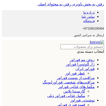
رفتن به بخش ناوبری
رفتن به محتوای اصلی
درباره ما
تماس باما
فروشگاه
971566106464+
ارسال به سراسر کشور
انتخاب دسته بندی
روغن مو فوراور
ژل آلوئه‌ورا فوراور
فوراور ایران
عطر فور اور
مراقبت از پوست فوراور
مراقبت‌های شخصی فوراورلیوینگ
مکمل‌های غذایی فوراور
گارسینیا پلاس
مکمل غذایی فوراور دیلی
نوشیدنی فوراور
قهوه فوری فوراور