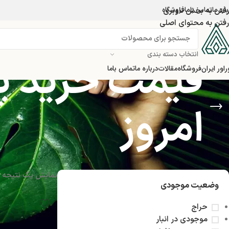
اره ما
تماس باما
رفتن به بخش ناوبری
فروشگاه
رفتن به محتوای اصلی
انتخاب دسته بندی
قیمت خرید پ
راور ایران
فروشگاه
مقالات
درباره ما
تماس باما
امروز
نمایش یک نتیجه
وضعیت موجودی
حراج
موجودی در انبار