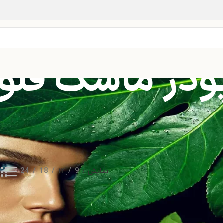
ودر ماسک فلون
نمایش
9
12
18
24