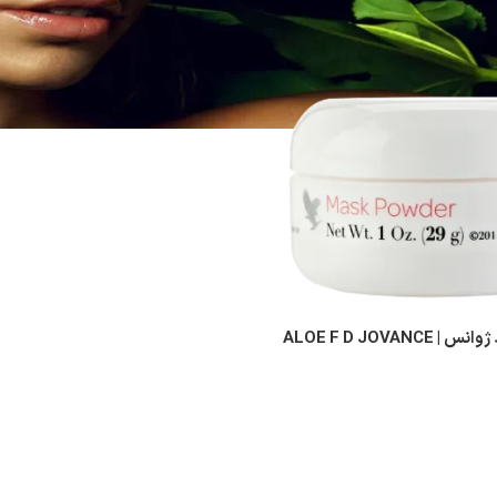
پودر ماسک فلونر د ژوانس | ALOE F D JOVANCE