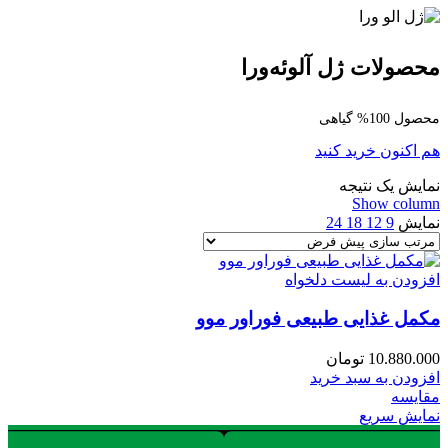
محصولات ژل آلوئه‌ورا
محصول 100% گیاهی
هم اکنون خرید کنید
نمایش یک نتیجه
Show column
نمایش
9
12
18
24
افزودن به لیست دلخواه
مکمل غذایی طبیعی فوراور موو
10.880.000
تومان
افزودن به سبد خرید
مقایسه
نمایش سریع