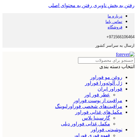
رفتن به بخش ناوبری
رفتن به محتوای اصلی
درباره ما
تماس باما
فروشگاه
971566106464+
ارسال به سراسر کشور
انتخاب دسته بندی
روغن مو فوراور
ژل آلوئه‌ورا فوراور
فوراور ایران
عطر فور اور
مراقبت از پوست فوراور
مراقبت‌های شخصی فوراورلیوینگ
مکمل‌های غذایی فوراور
گارسینیا پلاس
مکمل غذایی فوراور دیلی
نوشیدنی فوراور
قهوه فوری فوراور