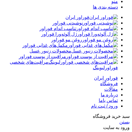
منو
دسته بندی ها
فوراور ایران
نوشیدنی فوراور
تناسب اندام فوراور
ژل آلوئه‌ورا فوراور
روغن مو فوراور
مکمل‌های غذایی فوراور
محصولات زنبور عسل
مراقبت از پوست فوراور
مراقبت‌های شخصی
فوراورلیوینگ
فوراور ایران
فروشگاه
مقالات
درباره ما
تماس باما
ورود / ثبت نام
سبد خرید فروشگاه
بستن
ورود به سایت