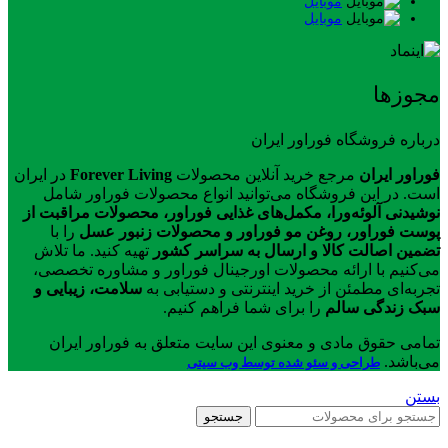
موبایل
موبایل
مجوزها
درباره فروشگاه فوراور ایران
فوراور ایران
مرجع خرید آنلاین محصولات
Forever Living
در ایران
است. در این فروشگاه می‌توانید انواع محصولات فوراور شامل
نوشیدنی آلوئه‌ورا، مکمل‌های غذایی فوراور، محصولات مراقبت از
پوست فوراور، روغن مو فوراور و محصولات زنبور عسل
را با
تضمین اصالت کالا و ارسال به سراسر کشور
تهیه کنید. ما تلاش
می‌کنیم با ارائه محصولات اورجینال فوراور و مشاوره تخصصی،
تجربه‌ای مطمئن از خرید اینترنتی و دستیابی به
سلامت، زیبایی و
سبک زندگی سالم
را برای شما فراهم کنیم.
تمامی حقوق مادی و معنوی این سایت متعلق به فوراور ایران
می‌باشد.
طراحی و سئو شده توسط وب سیتی
بستن
جستجو