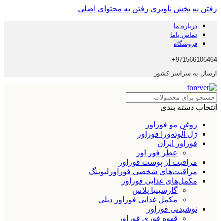
رفتن به بخش ناوبری
رفتن به محتوای اصلی
درباره ما
تماس باما
فروشگاه
971566106464+
ارسال به سراسر کشور
انتخاب دسته بندی
روغن مو فوراور
ژل آلوئه‌ورا فوراور
فوراور ایران
عطر فور اور
مراقبت از پوست فوراور
مراقبت‌های شخصی فوراورلیوینگ
مکمل‌های غذایی فوراور
گارسینیا پلاس
مکمل غذایی فوراور دیلی
نوشیدنی فوراور
قهوه فوری فوراور