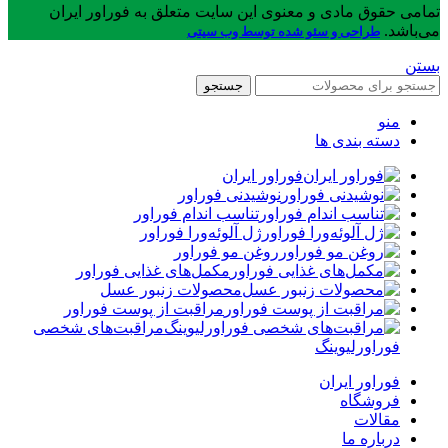
تمامی حقوق مادی و معنوی این سایت متعلق به فوراور ایران
می‌باشد.
طراحی و سئو شده توسط وب سیتی
بستن
جستجو
منو
دسته بندی ها
فوراور ایران
نوشیدنی فوراور
تناسب اندام فوراور
ژل آلوئه‌ورا فوراور
روغن مو فوراور
مکمل‌های غذایی فوراور
محصولات زنبور عسل
مراقبت از پوست فوراور
مراقبت‌های شخصی
فوراورلیوینگ
فوراور ایران
فروشگاه
مقالات
درباره ما