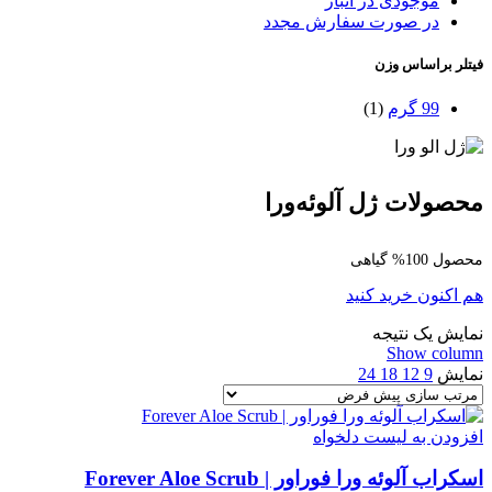
موجودی در انبار
در صورت سفارش مجدد
فیتلر براساس وزن
99 گرم
(1)
محصولات ژل آلوئه‌ورا
محصول 100% گیاهی
هم اکنون خرید کنید
نمایش یک نتیجه
Show column
نمایش
9
12
18
24
افزودن به لیست دلخواه
اسکراب آلوئه ورا فوراور | Forever Aloe Scrub