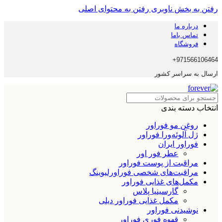
رفتن به بخش ناوبری
رفتن به محتوای اصلی
درباره ما
تماس باما
فروشگاه
971566106464+
ارسال به سراسر کشور
انتخاب دسته بندی
روغن مو فوراور
ژل آلوئه‌ورا فوراور
فوراور ایران
عطر فور اور
مراقبت از پوست فوراور
مراقبت‌های شخصی فوراورلیوینگ
مکمل‌های غذایی فوراور
گارسینیا پلاس
مکمل غذایی فوراور دیلی
نوشیدنی فوراور
قهوه فوری فوراور