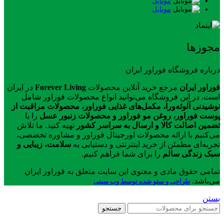
موبایل
موبایل
مجوزها
درباره فروشگاه فوراور ایران
فوراور ایران
مرجع خرید آنلاین محصولات
Forever Living
در ایران
است. در این فروشگاه می‌توانید انواع محصولات فوراور شامل
نوشیدنی آلوئه‌ورا، مکمل‌های غذایی فوراور، محصولات مراقبت از
پوست فوراور، روغن مو فوراور و محصولات زنبور عسل
را با
تضمین اصالت کالا و ارسال به سراسر کشور
تهیه کنید. ما تلاش
می‌کنیم با ارائه محصولات اورجینال فوراور و مشاوره تخصصی،
تجربه‌ای مطمئن از خرید اینترنتی و دستیابی به
سلامت، زیبایی و
سبک زندگی سالم
را برای شما فراهم کنیم.
تمامی حقوق مادی و معنوی این سایت متعلق به فوراور ایران
می‌باشد.
طراحی و سئو شده توسط وب سیتی
بستن
جستجو