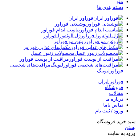
منو
دسته بندی ها
فوراور ایران
نوشیدنی فوراور
تناسب اندام فوراور
ژل آلوئه‌ورا فوراور
روغن مو فوراور
مکمل‌های غذایی فوراور
محصولات زنبور عسل
مراقبت از پوست فوراور
مراقبت‌های شخصی
فوراورلیوینگ
فوراور ایران
فروشگاه
مقالات
درباره ما
تماس باما
ورود / ثبت نام
سبد خرید فروشگاه
بستن
ورود به سایت