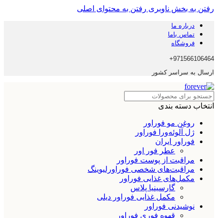
رفتن به بخش ناوبری
رفتن به محتوای اصلی
درباره ما
تماس باما
فروشگاه
971566106464+
ارسال به سراسر کشور
انتخاب دسته بندی
روغن مو فوراور
ژل آلوئه‌ورا فوراور
فوراور ایران
عطر فور اور
مراقبت از پوست فوراور
مراقبت‌های شخصی فوراورلیوینگ
مکمل‌های غذایی فوراور
گارسینیا پلاس
مکمل غذایی فوراور دیلی
نوشیدنی فوراور
قهوه فوری فوراور