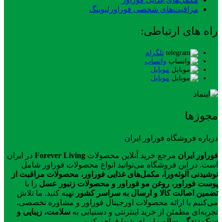
مراقبت‌های شخصی فوراورلیوینگ
راه های ارتباطی:
تلگرام
واتساپ
موبایل
موبایل
مجوزها
درباره فروشگاه فوراور ایران
فوراور ایران
مرجع خرید آنلاین محصولات
Forever Living
در ایران
است. در این فروشگاه می‌توانید انواع محصولات فوراور شامل
نوشیدنی آلوئه‌ورا، مکمل‌های غذایی فوراور، محصولات مراقبت از
پوست فوراور، روغن مو فوراور و محصولات زنبور عسل
را با
تضمین اصالت کالا و ارسال به سراسر کشور
تهیه کنید. ما تلاش
می‌کنیم با ارائه محصولات اورجینال فوراور و مشاوره تخصصی،
تجربه‌ای مطمئن از خرید اینترنتی و دستیابی به
سلامت، زیبایی و
سبک زندگی سالم
را برای شما فراهم کنیم.