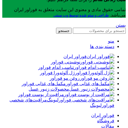
تمامی حقوق مادی و معنوی این سایت متعلق به فوراور ایران
می‌باشد.
طراحی و سئو شده توسط وب سیتی
بستن
جستجو
منو
دسته بندی ها
فوراور ایران
نوشیدنی فوراور
تناسب اندام فوراور
ژل آلوئه‌ورا فوراور
روغن مو فوراور
مکمل‌های غذایی فوراور
محصولات زنبور عسل
مراقبت از پوست فوراور
مراقبت‌های شخصی
فوراورلیوینگ
فوراور ایران
فروشگاه
مقالات