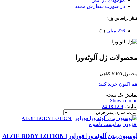
موجودی در انبار
در صورت سفارش مجدد
فیتلر براساس وزن
236 میلی
(1)
محصولات ژل آلوئه‌ورا
محصول 100% گیاهی
هم اکنون خرید کنید
نمایش یک نتیجه
Show column
نمایش
9
12
18
24
افزودن به لیست دلخواه
لوسیون بدن آلوئه ورا فوراور | ALOE BODY LOTION