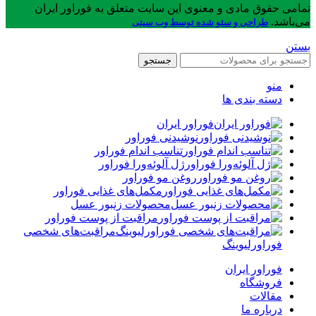
تمامی حقوق مادی و معنوی این سایت متعلق به فوراور ایران
می‌باشد.
طراحی و سئو شده توسط وب سیتی
بستن
جستجو
منو
دسته بندی ها
فوراور ایران
نوشیدنی فوراور
تناسب اندام فوراور
ژل آلوئه‌ورا فوراور
روغن مو فوراور
مکمل‌های غذایی فوراور
محصولات زنبور عسل
مراقبت از پوست فوراور
مراقبت‌های شخصی
فوراورلیوینگ
فوراور ایران
فروشگاه
مقالات
درباره ما