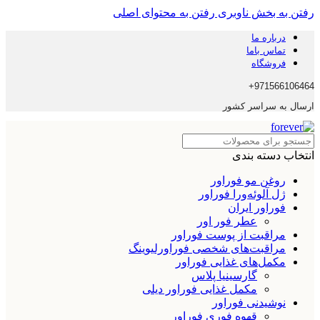
رفتن به بخش ناوبری
رفتن به محتوای اصلی
درباره ما
تماس باما
فروشگاه
971566106464+
ارسال به سراسر کشور
انتخاب دسته بندی
روغن مو فوراور
ژل آلوئه‌ورا فوراور
فوراور ایران
عطر فور اور
مراقبت از پوست فوراور
مراقبت‌های شخصی فوراورلیوینگ
مکمل‌های غذایی فوراور
گارسینیا پلاس
مکمل غذایی فوراور دیلی
نوشیدنی فوراور
قهوه فوری فوراور