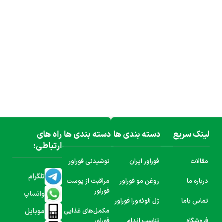
لینک سریع
دسته بندی ها
دسته بندی ها
راه های
ارتباطی:
مقالات
فوراور ایران
نوشیدنی فوراور
تلگرام
درباره ما
روغن مو فوراور
مراقبت از پوست
فوراور
واتساپ
تماس باما
ژل آلوئه‌ورا فوراور
موبایل
مکمل‌های غذایی
فروشگاه
تناسب اندام
فوراور