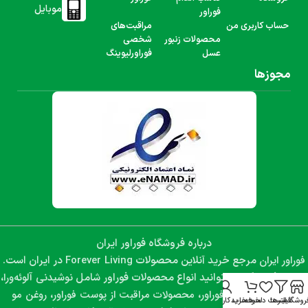
موبایل
فوراور
حساب کاربری من
مراقبت‌های
محصولات زنبور
شخصی
عسل
فوراورلیوینگ
مجوزها
درباره فروشگاه فوراور ایران
فوراور ایران
Forever Living
مرجع خرید آنلاین محصولات
در ایران است.
نوشیدنی آلوئه‌ورا،
در این فروشگاه می‌توانید انواع محصولات فوراور شامل
مکمل‌های غذایی فوراور، محصولات مراقبت از پوست فوراور، روغن مو
روشگاه
فیلترها
لیست دلخواه
سبد خرید
حساب کاربری من