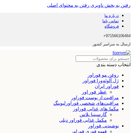
رفتن به بخش ناوبری
رفتن به محتوای اصلی
درباره ما
تماس باما
فروشگاه
971566106464+
ارسال به سراسر کشور
انتخاب دسته بندی
روغن مو فوراور
ژل آلوئه‌ورا فوراور
فوراور ایران
عطر فور اور
مراقبت از پوست فوراور
مراقبت‌های شخصی فوراورلیوینگ
مکمل‌های غذایی فوراور
گارسینیا پلاس
مکمل غذایی فوراور دیلی
نوشیدنی فوراور
قهوه فوری فوراور