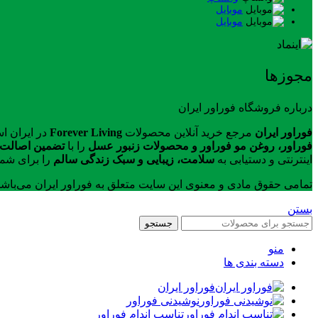
موبایل
موبایل
مجوزها
درباره فروشگاه فوراور ایران
فوراور ایران
مرجع خرید آنلاین محصولات
Forever Living
در ایران ا
فوراور، روغن مو فوراور و محصولات زنبور عسل
را با
تضمین اصالت ک
اینترنتی و دستیابی به
سلامت، زیبایی و سبک زندگی سالم
را برای شما
تمامی حقوق مادی و معنوی این سایت متعلق به فوراور ایران می‌باش
بستن
جستجو
منو
دسته بندی ها
فوراور ایران
نوشیدنی فوراور
تناسب اندام فوراور