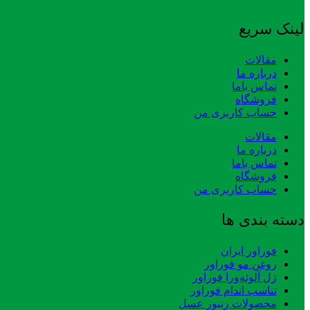
لینک سریع
مقالات
درباره ما
تماس باما
فروشگاه
حساب کاربری من
مقالات
درباره ما
تماس باما
فروشگاه
حساب کاربری من
دسته بندی ها
فوراور ایران
روغن مو فوراور
ژل آلوئه‌ورا فوراور
تناسب اندام فوراور
محصولات زنبور عسل