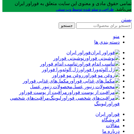
تمامی حقوق مادی و معنوی این سایت متعلق به فوراور ایران
می‌باشد.
طراحی و سئو شده توسط وب سیتی
بستن
جستجو
منو
دسته بندی ها
فوراور ایران
نوشیدنی فوراور
تناسب اندام فوراور
ژل آلوئه‌ورا فوراور
روغن مو فوراور
مکمل‌های غذایی فوراور
محصولات زنبور عسل
مراقبت از پوست فوراور
مراقبت‌های شخصی
فوراورلیوینگ
فوراور ایران
فروشگاه
مقالات
درباره ما