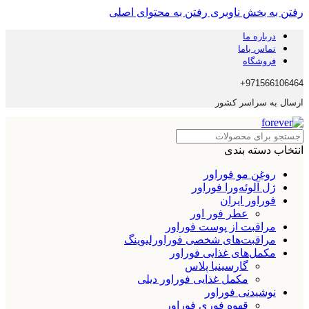
رفتن به بخش ناوبری
رفتن به محتوای اصلی
درباره ما
تماس باما
فروشگاه
971566106464+
ارسال به سراسر کشور
انتخاب دسته بندی
روغن مو فوراور
ژل آلوئه‌ورا فوراور
فوراور ایران
عطر فور اور
مراقبت از پوست فوراور
مراقبت‌های شخصی فوراورلیوینگ
مکمل‌های غذایی فوراور
گارسینیا پلاس
مکمل غذایی فوراور دیلی
نوشیدنی فوراور
قهوه فوری فوراور