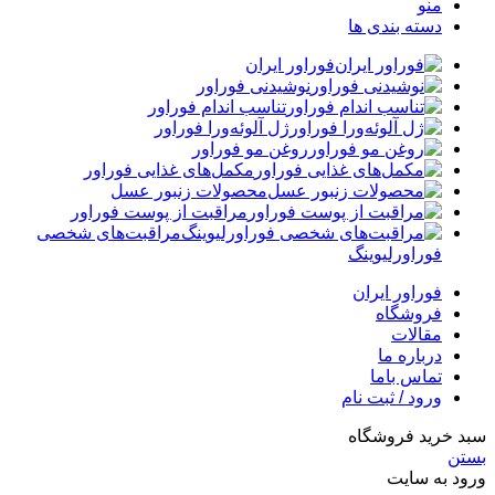
منو
دسته بندی ها
فوراور ایران
نوشیدنی فوراور
تناسب اندام فوراور
ژل آلوئه‌ورا فوراور
روغن مو فوراور
مکمل‌های غذایی فوراور
محصولات زنبور عسل
مراقبت از پوست فوراور
مراقبت‌های شخصی
فوراورلیوینگ
فوراور ایران
فروشگاه
مقالات
درباره ما
تماس باما
ورود / ثبت نام
سبد خرید فروشگاه
بستن
ورود به سایت