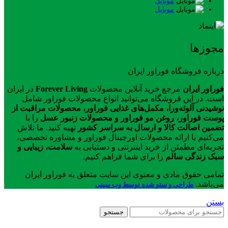
موبایل
موبایل
مجوزها
درباره فروشگاه فوراور ایران
فوراور ایران
مرجع خرید آنلاین محصولات
Forever Living
در ایران
است. در این فروشگاه می‌توانید انواع محصولات فوراور شامل
نوشیدنی آلوئه‌ورا، مکمل‌های غذایی فوراور، محصولات مراقبت از
پوست فوراور، روغن مو فوراور و محصولات زنبور عسل
را با
تضمین اصالت کالا و ارسال به سراسر کشور
تهیه کنید. ما تلاش
می‌کنیم با ارائه محصولات اورجینال فوراور و مشاوره تخصصی،
تجربه‌ای مطمئن از خرید اینترنتی و دستیابی به
سلامت، زیبایی و
سبک زندگی سالم
را برای شما فراهم کنیم.
تمامی حقوق مادی و معنوی این سایت متعلق به فوراور ایران
می‌باشد.
طراحی و سئو شده توسط وب سیتی
بستن
جستجو