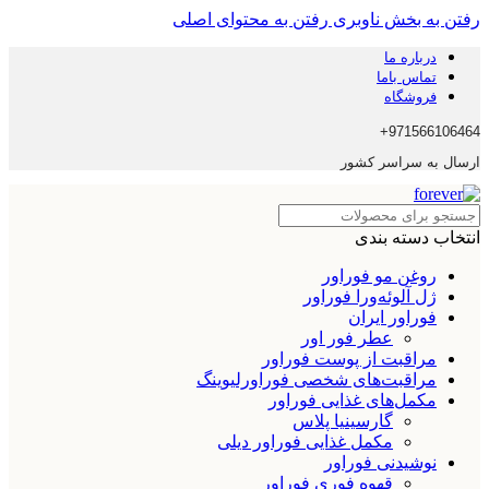
رفتن به بخش ناوبری
رفتن به محتوای اصلی
درباره ما
تماس باما
فروشگاه
971566106464+
ارسال به سراسر کشور
انتخاب دسته بندی
روغن مو فوراور
ژل آلوئه‌ورا فوراور
فوراور ایران
عطر فور اور
مراقبت از پوست فوراور
مراقبت‌های شخصی فوراورلیوینگ
مکمل‌های غذایی فوراور
گارسینیا پلاس
مکمل غذایی فوراور دیلی
نوشیدنی فوراور
قهوه فوری فوراور