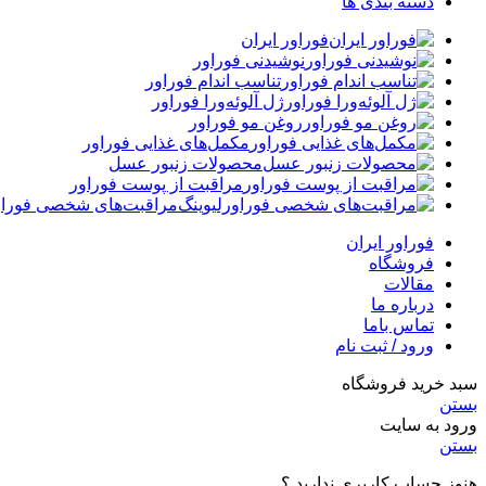
دسته بندی ها
فوراور ایران
نوشیدنی فوراور
تناسب اندام فوراور
ژل آلوئه‌ورا فوراور
روغن مو فوراور
مکمل‌های غذایی فوراور
محصولات زنبور عسل
مراقبت از پوست فوراور
مراقبت‌های شخصی فوراو
فوراور ایران
فروشگاه
مقالات
درباره ما
تماس باما
ورود / ثبت نام
سبد خرید فروشگاه
بستن
ورود به سایت
بستن
هنوز حساب کاربری ندارید ؟