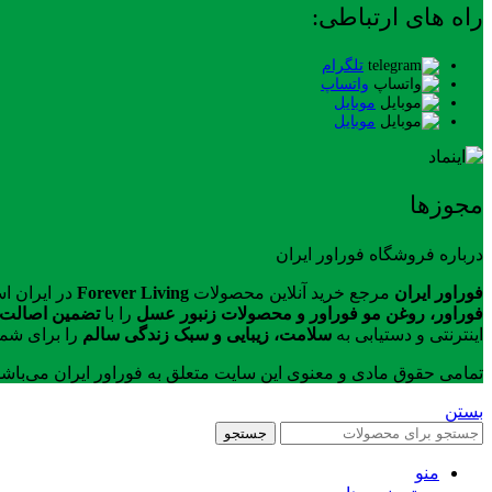
راه های ارتباطی:
تلگرام
واتساپ
موبایل
موبایل
مجوزها
درباره فروشگاه فوراور ایران
فوراور ایران
مرجع خرید آنلاین محصولات
Forever Living
در ایران ا
فوراور، روغن مو فوراور و محصولات زنبور عسل
را با
تضمین اصالت ک
اینترنتی و دستیابی به
سلامت، زیبایی و سبک زندگی سالم
را برای شما
تمامی حقوق مادی و معنوی این سایت متعلق به فوراور ایران می‌باش
بستن
جستجو
منو