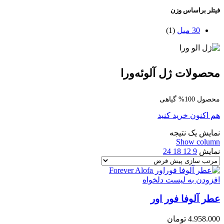
فیتلر براساس وزن
30 میل
(1)
محصولات ژل آلوئه‌ورا
محصول 100% گیاهی
هم اکنون خرید کنید
نمایش یک نتیجه
Show column
نمایش
9
12
18
24
افزودن به لیست دلخواه
عطر آلوفا فور اور
4.958.000
تومان