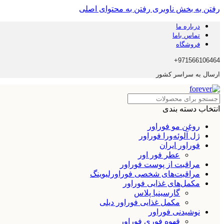
رفتن به بخش ناوبری
رفتن به محتوای اصلی
درباره ما
تماس باما
فروشگاه
971566106464+
ارسال به سراسر کشور
انتخاب دسته بندی
روغن مو فوراور
ژل آلوئه‌ورا فوراور
فوراور ایران
عطر فور اور
مراقبت از پوست فوراور
مراقبت‌های شخصی فوراورلیوینگ
مکمل‌های غذایی فوراور
گارسینیا پلاس
مکمل غذایی فوراور دیلی
نوشیدنی فوراور
قهوه فوری فوراور