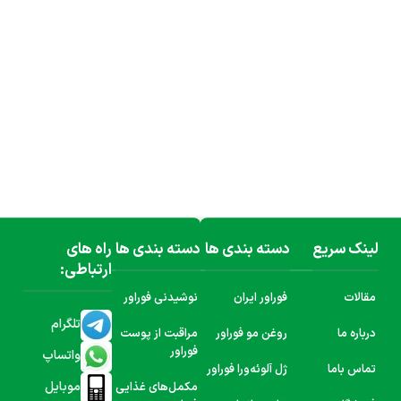
لینک سریع
دسته بندی ها
دسته بندی ها
راه های
ارتباطی:
مقالات
فوراور ایران
نوشیدنی فوراور
تلگرام
درباره ما
روغن مو فوراور
مراقبت از پوست
فوراور
واتساپ
تماس باما
ژل آلوئه‌ورا فوراور
موبایل
مکمل‌های غذایی