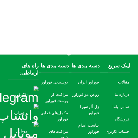
لینک سریع
دسته بندی ها
دسته بندی ها
راه های
ارتباطی:
مقالات
فوراور ایران
نوشیدنی فوراور
درباره ما
روغن مو فوراور
مراقبت از
تلگرام
پوست فوراور
تماس باما
ژل آلوئه‌ورا
فوراور
مکمل‌های غذایی
واتساپ
فروشگاه
فوراور
تناسب اندام
موبایل
حساب کاربری
فوراور
مراقبت‌های
من
شخصی