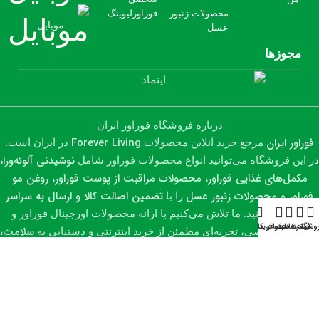
محصولات زنبور
فوراورلیوینگ
موبایل
عسل
مجوزها
درباره فروشگاه فوراور ایران
فوراور ایران
Forever Living
مرجع خرید آنلاین محصولات
در ایران است.
نوشیدنی آلوئه‌ورا،
در این فروشگاه می‌توانید انواع محصولات فوراور شامل
مکمل‌های غذایی فوراور، محصولات مراقبت از پوست فوراور، روغن مو
فوراور و محصولات زنبور عسل
تضمین اصالت کالا و ارسال به سراسر
را با
کشور
تهیه کنید. ما تلاش می‌کنیم با ارائه محصولات اورجینال فوراور و
وشگاه
فیلترها
لیست دلخواه
سبد خرید
حساب کاربری من
سلامت،
مشاوره تخصصی، تجربه‌ای مطمئن از خرید اینترنتی و دستیابی به
زیبایی و سبک زندگی سالم
را برای شما فراهم کنیم.
تمامی حقوق مادی و معنوی این سایت متعلق به فوراور ایران می‌باشد.
طراحی و سئو شده توسط وب سیتی