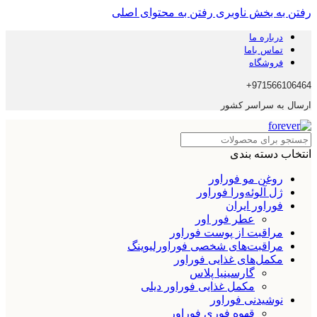
رفتن به بخش ناوبری
رفتن به محتوای اصلی
درباره ما
تماس باما
فروشگاه
971566106464+
ارسال به سراسر کشور
انتخاب دسته بندی
روغن مو فوراور
ژل آلوئه‌ورا فوراور
فوراور ایران
عطر فور اور
مراقبت از پوست فوراور
مراقبت‌های شخصی فوراورلیوینگ
مکمل‌های غذایی فوراور
گارسینیا پلاس
مکمل غذایی فوراور دیلی
نوشیدنی فوراور
قهوه فوری فوراور