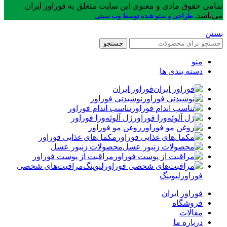
تمامی حقوق مادی و معنوی این سایت متعلق به فوراور ایران
می‌باشد.
طراحی و سئو شده توسط وب سیتی
بستن
جستجو
منو
دسته بندی ها
فوراور ایران
نوشیدنی فوراور
تناسب اندام فوراور
ژل آلوئه‌ورا فوراور
روغن مو فوراور
مکمل‌های غذایی فوراور
محصولات زنبور عسل
مراقبت از پوست فوراور
مراقبت‌های شخصی
فوراورلیوینگ
فوراور ایران
فروشگاه
مقالات
درباره ما