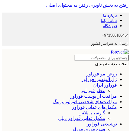
رفتن به بخش ناوبری
رفتن به محتوای اصلی
درباره ما
تماس باما
فروشگاه
971566106464+
ارسال به سراسر کشور
انتخاب دسته بندی
روغن مو فوراور
ژل آلوئه‌ورا فوراور
فوراور ایران
عطر فور اور
مراقبت از پوست فوراور
مراقبت‌های شخصی فوراورلیوینگ
مکمل‌های غذایی فوراور
گارسینیا پلاس
مکمل غذایی فوراور دیلی
نوشیدنی فوراور
قهوه فوری فوراور