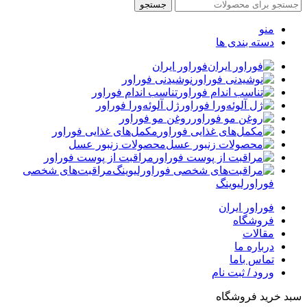
جستجو
منو
دسته بندی ها
فوراور ایران
نوشیدنی فوراور
تناسب اندام فوراور
ژل آلوئه‌ورا فوراور
روغن مو فوراور
مکمل‌های غذایی فوراور
محصولات زنبور عسل
مراقبت از پوست فوراور
مراقبت‌های شخصی
فوراورلیوینگ
فوراور ایران
فروشگاه
مقالات
درباره ما
تماس باما
ورود / ثبت نام
سبد خرید فروشگاه