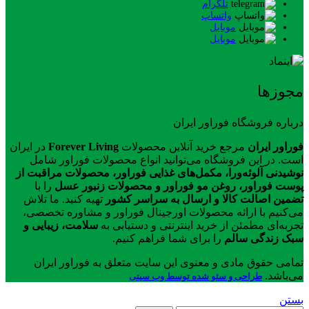
تلگرام
واتساپ
موبایل
موبایل
مجوزها
درباره فروشگاه فوراور ایران
فوراور ایران
مرجع خرید آنلاین محصولات
Forever Living
در ایران
است. در این فروشگاه می‌توانید انواع محصولات فوراور شامل
نوشیدنی آلوئه‌ورا، مکمل‌های غذایی فوراور، محصولات مراقبت از
پوست فوراور، روغن مو فوراور و محصولات زنبور عسل
را با
تضمین اصالت کالا و ارسال به سراسر کشور
تهیه کنید. ما تلاش
می‌کنیم با ارائه محصولات اورجینال فوراور و مشاوره تخصصی،
تجربه‌ای مطمئن از خرید اینترنتی و دستیابی به
سلامت، زیبایی و
سبک زندگی سالم
را برای شما فراهم کنیم.
تمامی حقوق مادی و معنوی این سایت متعلق به فوراور ایران
می‌باشد.
طراحی و سئو شده توسط وب سیتی
بستن