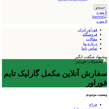
جستجو
0
مورد
0
مورد
فوراور ایران
فروشگاه
مقالات
درباره ما
تماس باما
پیشنهاد شگفت انگیز
سفارش آنلاین مکمل گارلیک تایم
فوراور
وضعیت موجودی
حراج