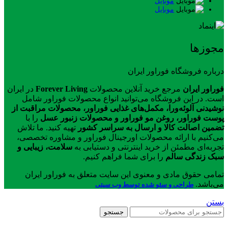
موبایل
موبایل
مجوزها
درباره فروشگاه فوراور ایران
فوراور ایران
مرجع خرید آنلاین محصولات
Forever Living
در ایران
است. در این فروشگاه می‌توانید انواع محصولات فوراور شامل
نوشیدنی آلوئه‌ورا، مکمل‌های غذایی فوراور، محصولات مراقبت از
پوست فوراور، روغن مو فوراور و محصولات زنبور عسل
را با
تضمین اصالت کالا و ارسال به سراسر کشور
تهیه کنید. ما تلاش
می‌کنیم با ارائه محصولات اورجینال فوراور و مشاوره تخصصی،
تجربه‌ای مطمئن از خرید اینترنتی و دستیابی به
سلامت، زیبایی و
سبک زندگی سالم
را برای شما فراهم کنیم.
تمامی حقوق مادی و معنوی این سایت متعلق به فوراور ایران
می‌باشد.
طراحی و سئو شده توسط وب سیتی
بستن
جستجو