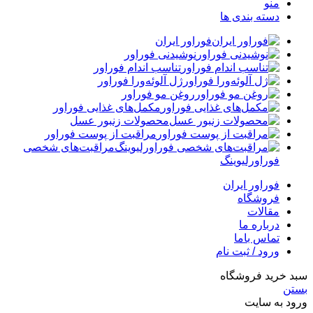
منو
دسته بندی ها
فوراور ایران
نوشیدنی فوراور
تناسب اندام فوراور
ژل آلوئه‌ورا فوراور
روغن مو فوراور
مکمل‌های غذایی فوراور
محصولات زنبور عسل
مراقبت از پوست فوراور
مراقبت‌های شخصی
فوراورلیوینگ
فوراور ایران
فروشگاه
مقالات
درباره ما
تماس باما
ورود / ثبت نام
سبد خرید فروشگاه
بستن
ورود به سایت