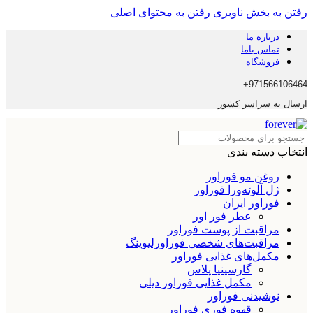
رفتن به بخش ناوبری
رفتن به محتوای اصلی
درباره ما
تماس باما
فروشگاه
971566106464+
ارسال به سراسر کشور
انتخاب دسته بندی
روغن مو فوراور
ژل آلوئه‌ورا فوراور
فوراور ایران
عطر فور اور
مراقبت از پوست فوراور
مراقبت‌های شخصی فوراورلیوینگ
مکمل‌های غذایی فوراور
گارسینیا پلاس
مکمل غذایی فوراور دیلی
نوشیدنی فوراور
قهوه فوری فوراور