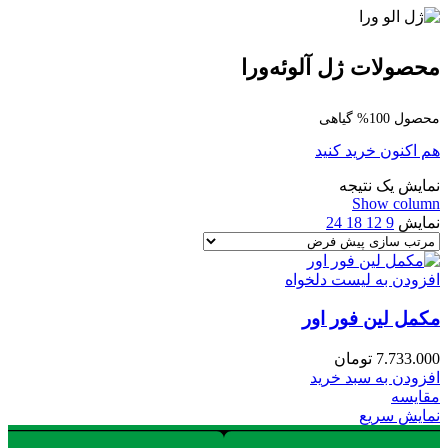
محصولات ژل آلوئه‌ورا
محصول 100% گیاهی
هم اکنون خرید کنید
نمایش یک نتیجه
Show column
نمایش
9
12
18
24
افزودن به لیست دلخواه
مکمل لین فور اور
7.733.000
تومان
افزودن به سبد خرید
مقایسه
نمایش سریع