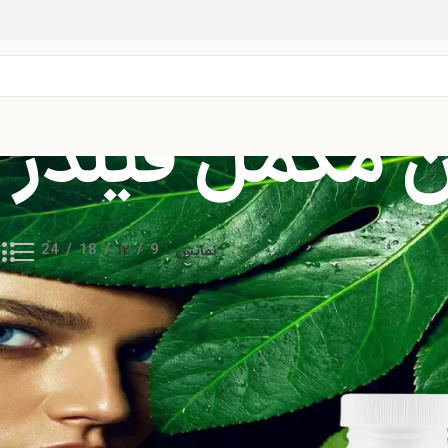
مکمل فیلدز آو
نمایش
9
12
18
24