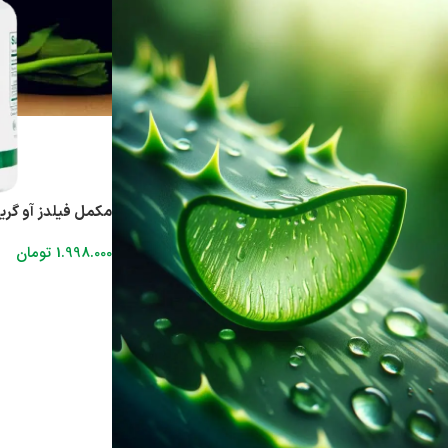
مکمل فیلدز آو گرین
1.998.000
تومان