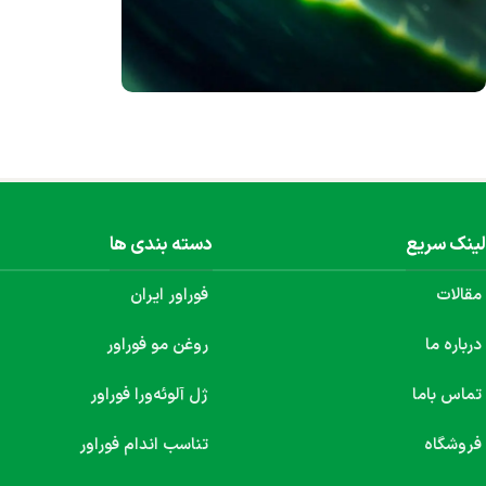
محصولات ژل آلوئه‌ورا
محصول 100% گیاهی
هم اکنون خرید کنید
لینک سریع
دسته بندی ها
مقالات
فوراور ایران
درباره ما
روغن مو فوراور
تماس باما
ژل آلوئه‌ورا فوراور
فروشگاه
تناسب اندام فوراور