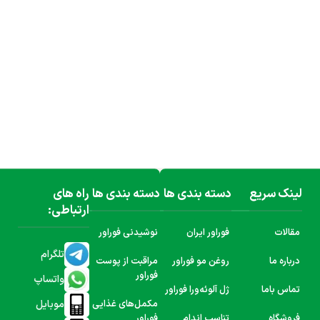
لینک سریع
دسته بندی ها
دسته بندی ها
راه های
ارتباطی:
مقالات
فوراور ایران
نوشیدنی فوراور
تلگرام
درباره ما
روغن مو فوراور
مراقبت از پوست
فوراور
واتساپ
تماس باما
ژل آلوئه‌ورا فوراور
موبایل
مکمل‌های غذایی
فروشگاه
تناسب اندام
فوراور