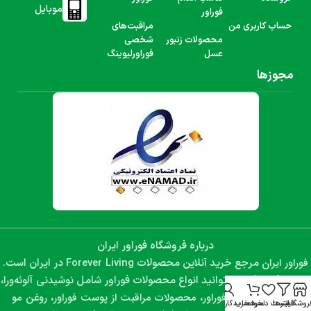
موبایل
فوراور
حساب کاربری من
مراقبت‌های
محصولات زنبور
شخصی
عسل
فوراورلیوینگ
مجوزها
درباره فروشگاه فوراور ایران
فوراور ایران
Forever Living
مرجع خرید آنلاین محصولات
در ایران است.
نوشیدنی آلوئه‌ورا،
در این فروشگاه می‌توانید انواع محصولات فوراور شامل
مکمل‌های غذایی فوراور، محصولات مراقبت از پوست فوراور، روغن مو
روشگاه
فیلترها
لیست دلخواه
سبد خرید
حساب کاربری من