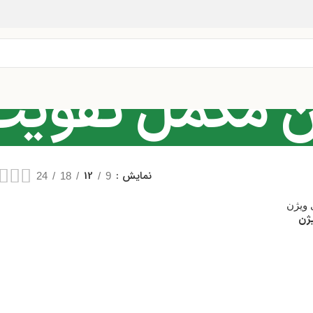
ن مکمل تقوی
نمایش
12
24
18
9
یژن