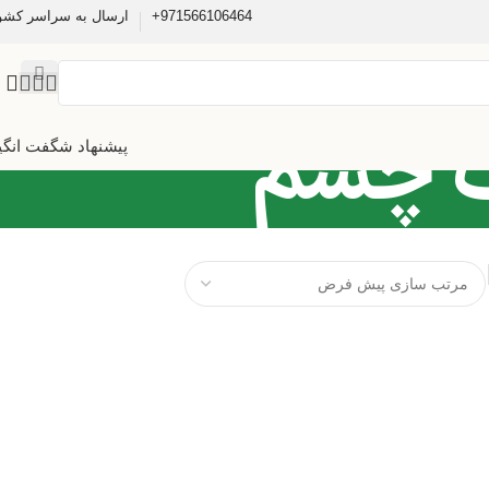
971566106464+
ارسال به سراسر کشو
ت چشم
پیشنهاد شگفت انگی