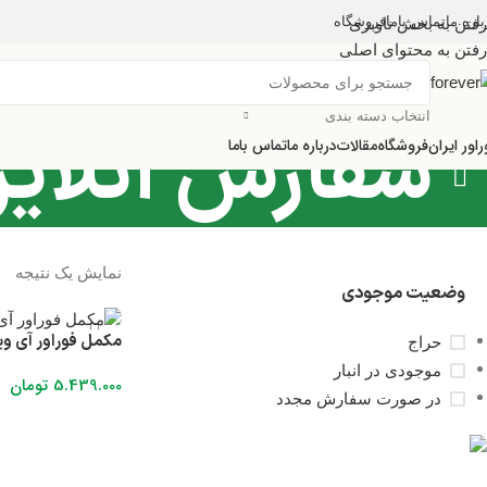
باره ما
تماس باما
فروشگاه
رفتن به بخش ناوبری
رفتن به محتوای اصلی
انتخاب دسته بندی
سفارش آنلای
راور ایران
فروشگاه
مقالات
درباره ما
تماس باما
نمایش یک نتیجه
وضعیت موجودی
مکمل فوراور آی و
حراج
موجودی در انبار
5.439.000
تومان
در صورت سفارش مجدد