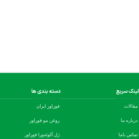
محصولات ژل آلوئه‌ورا
محصول 100% گیاهی
هم اکنون خرید کنید
لینک سریع
دسته بندی ها
مقالات
فوراور ایران
درباره ما
روغن مو فوراور
تماس باما
ژل آلوئه‌ورا فوراور