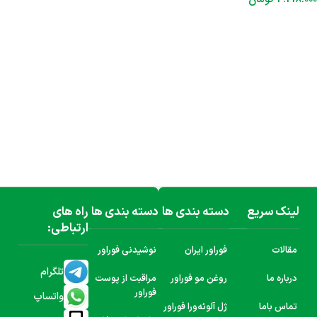
افزودن به سبد خرید
لینک سریع
دسته بندی ها
دسته بندی ها
راه های
ارتباطی:
مقالات
فوراور ایران
نوشیدنی فوراور
تلگرام
درباره ما
روغن مو فوراور
مراقبت از پوست
فوراور
واتساپ
تماس باما
ژل آلوئه‌ورا فوراور