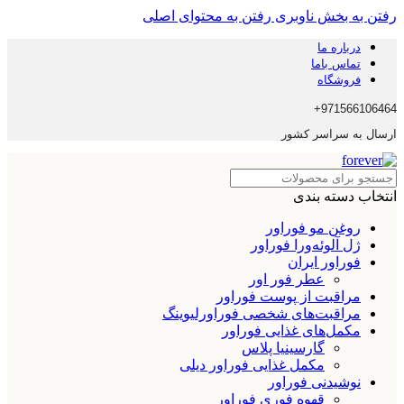
رفتن به بخش ناوبری
رفتن به محتوای اصلی
درباره ما
تماس باما
فروشگاه
971566106464+
ارسال به سراسر کشور
انتخاب دسته بندی
روغن مو فوراور
ژل آلوئه‌ورا فوراور
فوراور ایران
عطر فور اور
مراقبت از پوست فوراور
مراقبت‌های شخصی فوراورلیوینگ
مکمل‌های غذایی فوراور
گارسینیا پلاس
مکمل غذایی فوراور دیلی
نوشیدنی فوراور
قهوه فوری فوراور