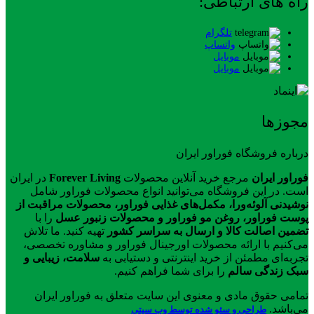
راه های ارتباطی:
تلگرام
واتساپ
موبایل
موبایل
مجوزها
درباره فروشگاه فوراور ایران
فوراور ایران
مرجع خرید آنلاین محصولات
Forever Living
در ایران
است. در این فروشگاه می‌توانید انواع محصولات فوراور شامل
نوشیدنی آلوئه‌ورا، مکمل‌های غذایی فوراور، محصولات مراقبت از
پوست فوراور، روغن مو فوراور و محصولات زنبور عسل
را با
تضمین اصالت کالا و ارسال به سراسر کشور
تهیه کنید. ما تلاش
می‌کنیم با ارائه محصولات اورجینال فوراور و مشاوره تخصصی،
تجربه‌ای مطمئن از خرید اینترنتی و دستیابی به
سلامت، زیبایی و
سبک زندگی سالم
را برای شما فراهم کنیم.
تمامی حقوق مادی و معنوی این سایت متعلق به فوراور ایران
می‌باشد.
طراحی و سئو شده توسط وب سیتی