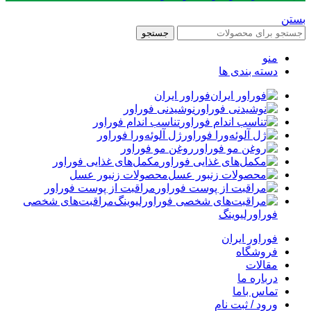
بستن
جستجو
منو
دسته بندی ها
فوراور ایران
نوشیدنی فوراور
تناسب اندام فوراور
ژل آلوئه‌ورا فوراور
روغن مو فوراور
مکمل‌های غذایی فوراور
محصولات زنبور عسل
مراقبت از پوست فوراور
مراقبت‌های شخصی
فوراورلیوینگ
فوراور ایران
فروشگاه
مقالات
درباره ما
تماس باما
ورود / ثبت نام