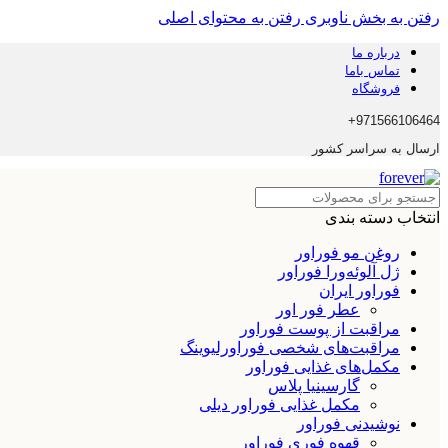
رفتن به بخش ناوبری
رفتن به محتوای اصلی
درباره ما
تماس باما
فروشگاه
971566106464+
ارسال به سراسر کشور
انتخاب دسته بندی
روغن مو فوراور
ژل آلوئه‌ورا فوراور
فوراور ایران
عطر فور اور
مراقبت از پوست فوراور
مراقبت‌های شخصی فوراورلیوینگ
مکمل‌های غذایی فوراور
گارسینیا پلاس
مکمل غذایی فوراور دیلی
نوشیدنی فوراور
قهوه فوری فوراور