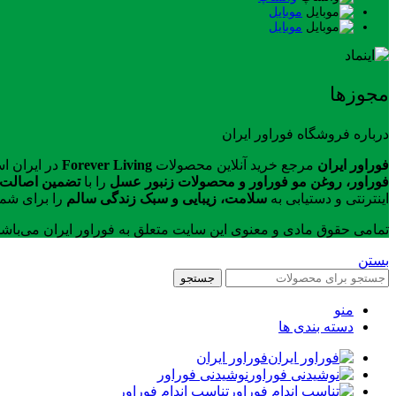
موبایل
موبایل
مجوزها
درباره فروشگاه فوراور ایران
فوراور ایران
مرجع خرید آنلاین محصولات
Forever Living
در ایران ا
فوراور، روغن مو فوراور و محصولات زنبور عسل
را با
تضمین اصالت ک
اینترنتی و دستیابی به
سلامت، زیبایی و سبک زندگی سالم
را برای شما
تمامی حقوق مادی و معنوی این سایت متعلق به فوراور ایران می‌باش
بستن
جستجو
منو
دسته بندی ها
فوراور ایران
نوشیدنی فوراور
تناسب اندام فوراور