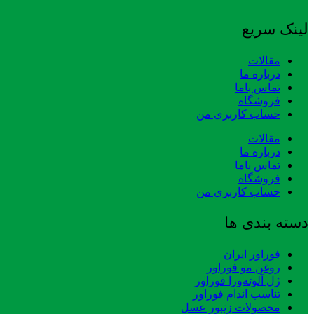
لینک سریع
مقالات
درباره ما
تماس باما
فروشگاه
حساب کاربری من
مقالات
درباره ما
تماس باما
فروشگاه
حساب کاربری من
دسته بندی ها
فوراور ایران
روغن مو فوراور
ژل آلوئه‌ورا فوراور
تناسب اندام فوراور
محصولات زنبور عسل