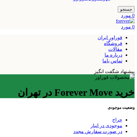
جستجو
0
مورد
0
مورد
فوراور ایران
فروشگاه
مقالات
درباره ما
تماس باما
پیشنهاد شگفت انگیز
خرید Forever Move در تهران
وضعیت موجودی
حراج
موجودی در انبار
در صورت سفارش مجدد