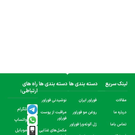
لینک سریع
دسته بندی ها
دسته بندی ها
راه های
ارتباطی:
مقالات
فوراور ایران
نوشیدنی فوراور
تلگرام
درباره ما
روغن مو فوراور
مراقبت از پوست
فوراور
واتساپ
تماس باما
ژل آلوئه‌ورا فوراور
موبایل
مکمل‌های غذایی