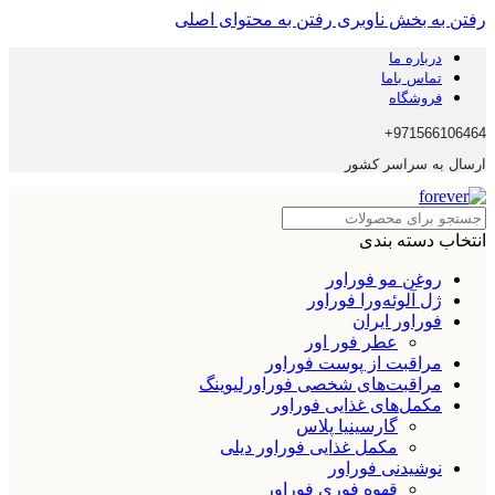
رفتن به بخش ناوبری
رفتن به محتوای اصلی
درباره ما
تماس باما
فروشگاه
971566106464+
ارسال به سراسر کشور
انتخاب دسته بندی
روغن مو فوراور
ژل آلوئه‌ورا فوراور
فوراور ایران
عطر فور اور
مراقبت از پوست فوراور
مراقبت‌های شخصی فوراورلیوینگ
مکمل‌های غذایی فوراور
گارسینیا پلاس
مکمل غذایی فوراور دیلی
نوشیدنی فوراور
قهوه فوری فوراور