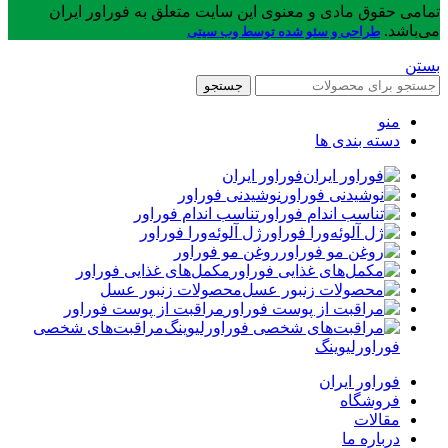
تمامی حقوق مادی و معنوی این سایت متعلق به فوراور ایران
می‌باشد.
طراحی و سئو شده توسط وب سیتی
بستن
جستجو
منو
دسته بندی ها
فوراور ایران
نوشیدنی فوراور
تناسب اندام فوراور
ژل آلوئه‌ورا فوراور
روغن مو فوراور
مکمل‌های غذایی فوراور
محصولات زنبور عسل
مراقبت از پوست فوراور
مراقبت‌های شخصی
فوراورلیوینگ
فوراور ایران
فروشگاه
مقالات
درباره ما