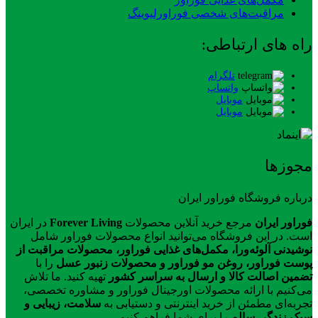
مراقبت‌های شخصی فوراورلیوینگ
راه های ارتباطی:
تلگرام
واتساپ
موبایل
موبایل
مجوزها
درباره فروشگاه فوراور ایران
فوراور ایران
مرجع خرید آنلاین محصولات
Forever Living
در ایران
است. در این فروشگاه می‌توانید انواع محصولات فوراور شامل
نوشیدنی آلوئه‌ورا، مکمل‌های غذایی فوراور، محصولات مراقبت از
پوست فوراور، روغن مو فوراور و محصولات زنبور عسل
را با
تضمین اصالت کالا و ارسال به سراسر کشور
تهیه کنید. ما تلاش
می‌کنیم با ارائه محصولات اورجینال فوراور و مشاوره تخصصی،
تجربه‌ای مطمئن از خرید اینترنتی و دستیابی به
سلامت، زیبایی و
سبک زندگی سالم
را برای شما فراهم کنیم.