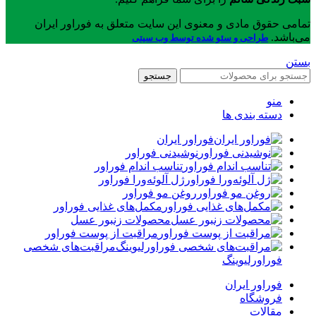
تمامی حقوق مادی و معنوی این سایت متعلق به فوراور ایران
می‌باشد.
طراحی و سئو شده توسط وب سیتی
بستن
جستجو
منو
دسته بندی ها
فوراور ایران
نوشیدنی فوراور
تناسب اندام فوراور
ژل آلوئه‌ورا فوراور
روغن مو فوراور
مکمل‌های غذایی فوراور
محصولات زنبور عسل
مراقبت از پوست فوراور
مراقبت‌های شخصی
فوراورلیوینگ
فوراور ایران
فروشگاه
مقالات