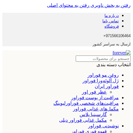
رفتن به بخش ناوبری
رفتن به محتوای اصلی
درباره ما
تماس باما
فروشگاه
971566106464+
ارسال به سراسر کشور
انتخاب دسته بندی
روغن مو فوراور
ژل آلوئه‌ورا فوراور
فوراور ایران
عطر فور اور
مراقبت از پوست فوراور
مراقبت‌های شخصی فوراورلیوینگ
مکمل‌های غذایی فوراور
گارسینیا پلاس
مکمل غذایی فوراور دیلی
نوشیدنی فوراور
قهوه فوری فوراور